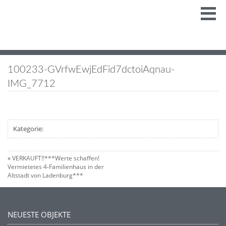
100233-GVrfwEwjEdFid7dctoiAqnau-
IMG_7712
Kategorie:
«
VERKAUFT!!***Werte schaffen!
Vermietetes 4-Familienhaus in der
Altstadt von Ladenburg***
NEUESTE OBJEKTE