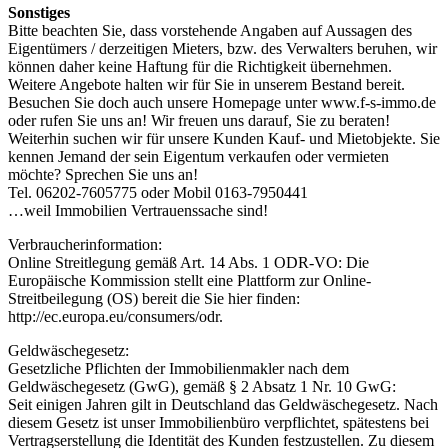
Sonstiges
Bitte beachten Sie, dass vorstehende Angaben auf Aussagen des
Eigentümers / derzeitigen Mieters, bzw. des Verwalters beruhen, wir
können daher keine Haftung für die Richtigkeit übernehmen.
Weitere Angebote halten wir für Sie in unserem Bestand bereit.
Besuchen Sie doch auch unsere Homepage unter www.f-s-immo.de
oder rufen Sie uns an! Wir freuen uns darauf, Sie zu beraten!
Weiterhin suchen wir für unsere Kunden Kauf- und Mietobjekte. Sie
kennen Jemand der sein Eigentum verkaufen oder vermieten
möchte? Sprechen Sie uns an!
Tel. 06202-7605775 oder Mobil 0163-7950441
…weil Immobilien Vertrauenssache sind!
Verbraucherinformation:
Online Streitlegung gemäß Art. 14 Abs. 1 ODR-VO: Die
Europäische Kommission stellt eine Plattform zur Online-
Streitbeilegung (OS) bereit die Sie hier finden:
http://ec.europa.eu/consumers/odr.
Geldwäschegesetz:
Gesetzliche Pflichten der Immobilienmakler nach dem
Geldwäschegesetz (GwG), gemäß § 2 Absatz 1 Nr. 10 GwG:
Seit einigen Jahren gilt in Deutschland das Geldwäschegesetz. Nach
diesem Gesetz ist unser Immobilienbüro verpflichtet, spätestens bei
Vertragserstellung die Identität des Kunden festzustellen. Zu diesem