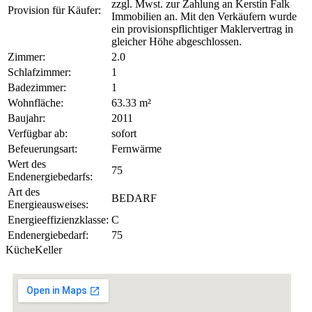
zzgl. Mwst. zur Zahlung an Kerstin Falk
Provision für Käufer:
Immobilien an. Mit den Verkäufern wurde
ein provisionspflichtiger Maklervertrag in
gleicher Höhe abgeschlossen.
Zimmer:
2.0
Schlafzimmer:
1
Badezimmer:
1
Wohnfläche:
63.33 m²
Baujahr:
2011
Verfügbar ab:
sofort
Befeuerungsart:
Fernwärme
Wert des
75
Endenergiebedarfs:
Art des
BEDARF
Energieausweises:
Energieeffizienzklasse:
C
Endenergiebedarf:
75
Küche
Keller