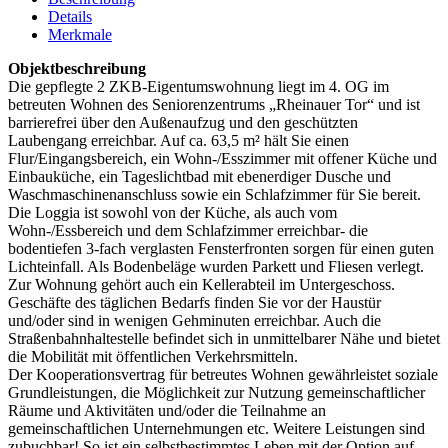
Details
Merkmale
Objektbeschreibung
Die gepflegte 2 ZKB-Eigentumswohnung liegt im 4. OG im
betreuten Wohnen des Seniorenzentrums „Rheinauer Tor“ und ist
barrierefrei über den Außenaufzug und den geschützten
Laubengang erreichbar. Auf ca. 63,5 m² hält Sie einen
Flur/Eingangsbereich, ein Wohn-/Esszimmer mit offener Küche und
Einbauküche, ein Tageslichtbad mit ebenerdiger Dusche und
Waschmaschinenanschluss sowie ein Schlafzimmer für Sie bereit.
Die Loggia ist sowohl von der Küche, als auch vom
Wohn-/Essbereich und dem Schlafzimmer erreichbar- die
bodentiefen 3-fach verglasten Fensterfronten sorgen für einen guten
Lichteinfall. Als Bodenbeläge wurden Parkett und Fliesen verlegt.
Zur Wohnung gehört auch ein Kellerabteil im Untergeschoss.
Geschäfte des täglichen Bedarfs finden Sie vor der Haustür
und/oder sind in wenigen Gehminuten erreichbar. Auch die
Straßenbahnhaltestelle befindet sich in unmittelbarer Nähe und bietet
die Mobilität mit öffentlichen Verkehrsmitteln.
Der Kooperationsvertrag für betreutes Wohnen gewährleistet soziale
Grundleistungen, die Möglichkeit zur Nutzung gemeinschaftlicher
Räume und Aktivitäten und/oder die Teilnahme an
gemeinschaftlichen Unternehmungen etc. Weitere Leistungen sind
zubuchbar! So ist ein selbstbestimmtes Leben mit der Option auf