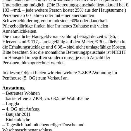
Unterstützung möglich. (Die Betreuungspauschale liegt aktuell bei €
103,–/mtl. – jede weitere Person kostet 25% aus der Hauptsumme.)
Personen ab 60 Jahren oder mit einer anerkannten
Schwerbehinderung von mindestens 60% oder dauerhaft
Pflegebedürftige finden hier Ihr neues Zuhause mit vielen
Annehmlichkeiten.
Die monatliche Hausgeldvorauszahlung beträgt derzeit € 186,–.
Hiervon sind € 117,– umlagefähig auf den Mieter, € 30,– fließen in
die Erhaltungsrücklage und € 38,– sind nicht umlagefähige Kosten.
Bitte beachten Sie: die monatliche Betreuungspauschale ist NICHT
im Hausgeld inbegriffen sondern muss, je nach Anzahl der
Personen, hinzugerechnet werden.
In diesem Objekt bieten wir eine weitere 2-ZKB-Wohnung im
Penthouse (5. OG) zum Verkauf an.
Austattung
– Betreutes Wohnen
– barrierefreie 2 ZKB, ca. 63,5 m² Wohnfläche
– Loggia
– 4. OG mit Aufzug
– Baujahr 2011
– Einbauküche
– Tageslichtbad mit ebenerdiger Dusche und
Waschmaschinenanschluss