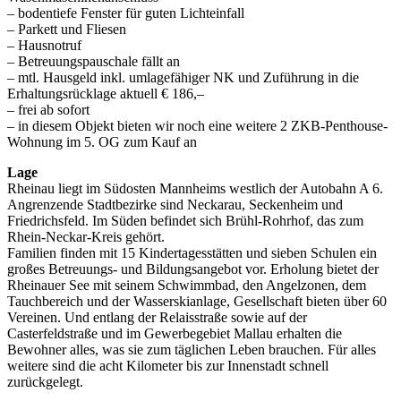
– bodentiefe Fenster für guten Lichteinfall
– Parkett und Fliesen
– Hausnotruf
– Betreuungspauschale fällt an
– mtl. Hausgeld inkl. umlagefähiger NK und Zuführung in die
Erhaltungsrücklage aktuell € 186,–
– frei ab sofort
– in diesem Objekt bieten wir noch eine weitere 2 ZKB-Penthouse-
Wohnung im 5. OG zum Kauf an
Lage
Rheinau liegt im Südosten Mannheims westlich der Autobahn A 6.
Angrenzende Stadtbezirke sind Neckarau, Seckenheim und
Friedrichsfeld. Im Süden befindet sich Brühl-Rohrhof, das zum
Rhein-Neckar-Kreis gehört.
Familien finden mit 15 Kindertagesstätten und sieben Schulen ein
großes Betreuungs- und Bildungsangebot vor. Erholung bietet der
Rheinauer See mit seinem Schwimmbad, den Angelzonen, dem
Tauchbereich und der Wasserskianlage, Gesellschaft bieten über 60
Vereinen. Und entlang der Relaisstraße sowie auf der
Casterfeldstraße und im Gewerbegebiet Mallau erhalten die
Bewohner alles, was sie zum täglichen Leben brauchen. Für alles
weitere sind die acht Kilometer bis zur Innenstadt schnell
zurückgelegt.