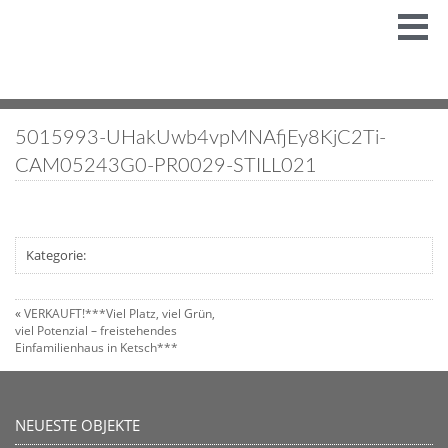
5015993-UHakUwb4vpMNAfjEy8KjC2Ti-
CAM05243G0-PR0029-STILL021
Kategorie:
«
VERKAUFT!***Viel Platz, viel Grün,
viel Potenzial – freistehendes
Einfamilienhaus in Ketsch***
NEUESTE OBJEKTE