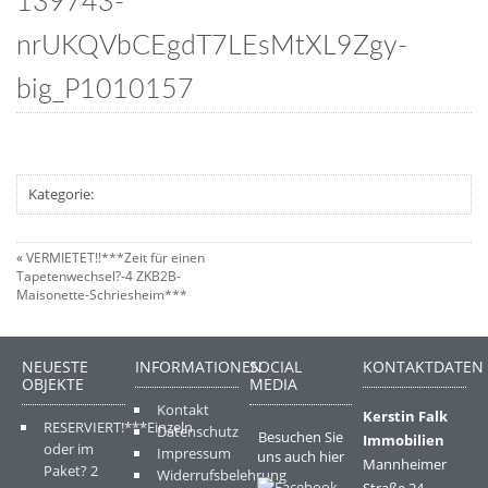
139743-
nrUKQVbCEgdT7LEsMtXL9Zgy-
big_P1010157
Kategorie:
«
VERMIETET!!***Zeit für einen
Tapetenwechsel?-4 ZKB2B-
Maisonette-Schriesheim***
NEUESTE
INFORMATIONEN
SOCIAL
KONTAKTDATEN
OBJEKTE
MEDIA
Kontakt
Kerstin Falk
RESERVIERT!***Einzeln
Datenschutz
Besuchen Sie
Immobilien
oder im
Impressum
uns auch hier
Mannheimer
Paket? 2
Widerrufsbelehrung