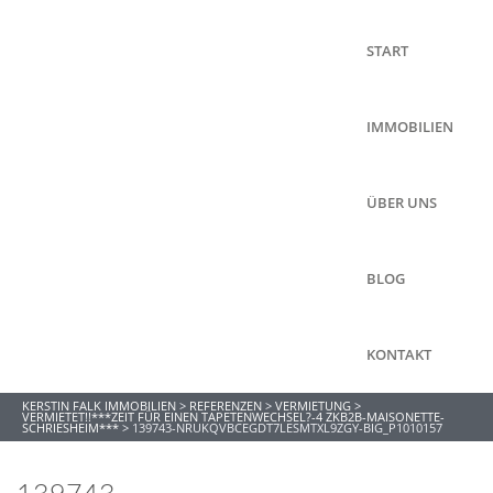
START
IMMOBILIEN
ÜBER UNS
BLOG
KONTAKT
KERSTIN FALK IMMOBILIEN
>
REFERENZEN
>
VERMIETUNG
>
VERMIETET!!***ZEIT FÜR EINEN TAPETENWECHSEL?-4 ZKB2B-MAISONETTE-
SCHRIESHEIM***
>
139743-NRUKQVBCEGDT7LESMTXL9ZGY-BIG_P1010157