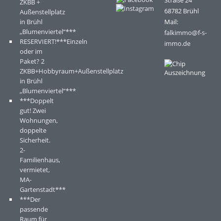
Straße 24
ZKBB +
68782 Brühl
Außenstellplatz
in Brühl
Mail:
„Blumenviertel“***
falkimmo@f-s-
RESERVIERT!***Einzeln
immo.de
oder im
Paket? 2
ZKBB+Hobbyraum+Außenstellplatz
in Brühl
„Blumenviertel“***
***Doppelt
gut! Zwei
Wohnungen,
doppelte
Sicherheit.
2-
Familienhaus,
vermietet,
MA-
Gartenstadt***
***Der
passende
Raum für