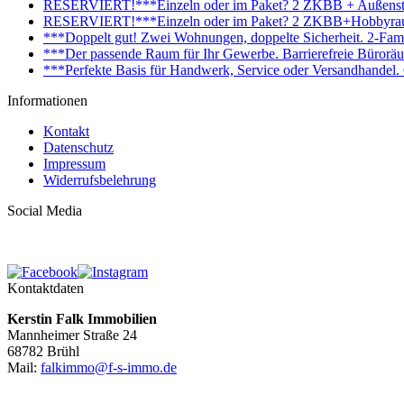
RESERVIERT!***Einzeln oder im Paket? 2 ZKBB + Außenstell
RESERVIERT!***Einzeln oder im Paket? 2 ZKBB+Hobbyraum+
***Doppelt gut! Zwei Wohnungen, doppelte Sicherheit. 2-Fami
***Der passende Raum für Ihr Gewerbe. Barrierefreie Bürorä
***Perfekte Basis für Handwerk, Service oder Versandhandel
Informationen
Kontakt
Datenschutz
Impressum
Widerrufsbelehrung
Social Media
Kontaktdaten
Kerstin Falk Immobilien
Mannheimer Straße 24
68782 Brühl
Mail:
falkimmo@f-s-immo.de