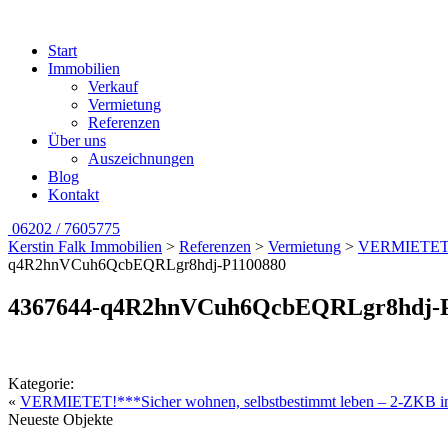
Start
Immobilien
Verkauf
Vermietung
Referenzen
Über uns
Auszeichnungen
Blog
Kontakt
06202 / 7605775
Kerstin Falk Immobilien
>
Referenzen
>
Vermietung
>
VERMIETET!**
q4R2hnVCuh6QcbEQRLgr8hdj-P1100880
4367644-q4R2hnVCuh6QcbEQRLgr8hdj-P
Kategorie:
«
VERMIETET!***Sicher wohnen, selbstbestimmt leben – 2-ZKB im
Neueste Objekte