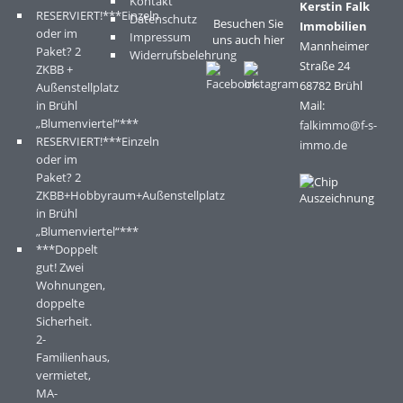
Kontakt
Kerstin Falk
RESERVIERT!***Einzeln
Datenschutz
Besuchen Sie
Immobilien
oder im
Impressum
uns auch hier
Mannheimer
Paket? 2
Widerrufsbelehrung
Straße 24
ZKBB +
68782 Brühl
Außenstellplatz
in Brühl
Mail:
„Blumenviertel“***
falkimmo@f-s-
RESERVIERT!***Einzeln
immo.de
oder im
Paket? 2
ZKBB+Hobbyraum+Außenstellplatz
in Brühl
„Blumenviertel“***
***Doppelt
gut! Zwei
Wohnungen,
doppelte
Sicherheit.
2-
Familienhaus,
vermietet,
MA-