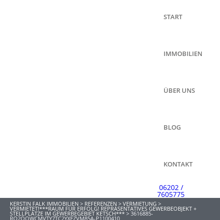
START
IMMOBILIEN
ÜBER UNS
BLOG
KONTAKT
06202 /
7605775
KERSTIN FALK IMMOBILIEN
>
REFERENZEN
>
VERMIETUNG
>
VERMIETET!***RAUM FÜR ERFOLG! REPRÄSENTATIVES GEWERBEOBJEKT +
STELLPLÄTZE IM GEWERBEGEBIET KETSCH***
>
3616885-
RQ2QQWCMVTY7TC2YXEZVM85A-P1100410