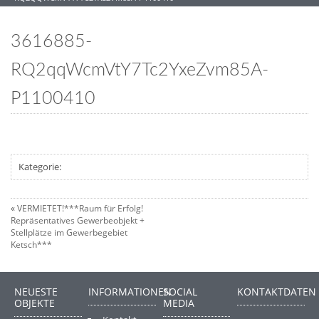
3616885-
RQ2qqWcmVtY7Tc2YxeZvm85A-
P1100410
Kategorie:
«
VERMIETET!***Raum für Erfolg!
Repräsentatives Gewerbeobjekt +
Stellplätze im Gewerbegebiet
Ketsch***
NEUESTE
INFORMATIONEN
SOCIAL
KONTAKTDATEN
OBJEKTE
MEDIA