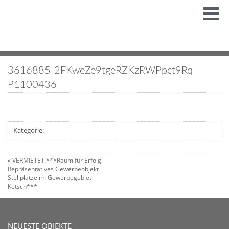
3616885-2FKweZe9tgeRZKzRWPpct9Rq-
P1100436
Kategorie:
«
VERMIETET!***Raum für Erfolg!
Repräsentatives Gewerbeobjekt +
Stellplätze im Gewerbegebiet
Ketsch***
NEUESTE OBJEKTE