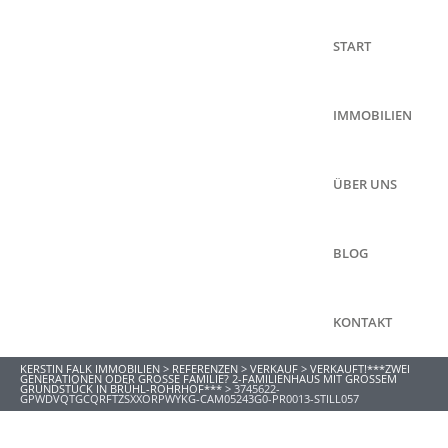
START
IMMOBILIEN
ÜBER UNS
BLOG
KONTAKT
KERSTIN FALK IMMOBILIEN
>
REFERENZEN
>
VERKAUF
>
VERKAUFT!***ZWEI
GENERATIONEN ODER GROSSE FAMILIE? 2-FAMILIENHAUS MIT GROSSEM GR
UNDSTÜCK IN BRÜHL-ROHRHOF***
>
3745622-
GPWDVQTGCQRFTZSXXORPWYKG-CAM05243G0-PR0013-STILL057