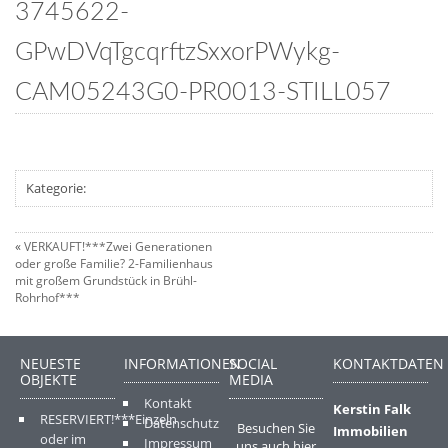
3745622-
GPwDVqTgcqrftzSxxorPWykg-
CAM05243G0-PR0013-STILL057
Kategorie:
«
VERKAUFT!***Zwei Generationen
oder große Familie? 2-Familienhaus
mit großem Grundstück in Brühl-
Rohrhof***
NEUESTE
INFORMATIONEN
SOCIAL
KONTAKTDATEN
OBJEKTE
MEDIA
Kontakt
Kerstin Falk
RESERVIERT!***Einzeln
Datenschutz
Besuchen Sie
Immobilien
oder im
Impressum
uns auch hier