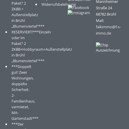
Mannheimer
Paket? 2
Widerrufsbelehrung
Straße 24
ZKBB +
68782 Brühl
Außenstellplatz
in Brühl
Mail:
„Blumenviertel“***
falkimmo@f-s-
RESERVIERT!***Einzeln
immo.de
oder im
Paket? 2
ZKBB+Hobbyraum+Außenstellplatz
in Brühl
„Blumenviertel“***
***Doppelt
gut! Zwei
Wohnungen,
doppelte
Sicherheit.
2-
Familienhaus,
vermietet,
MA-
Gartenstadt***
***Der