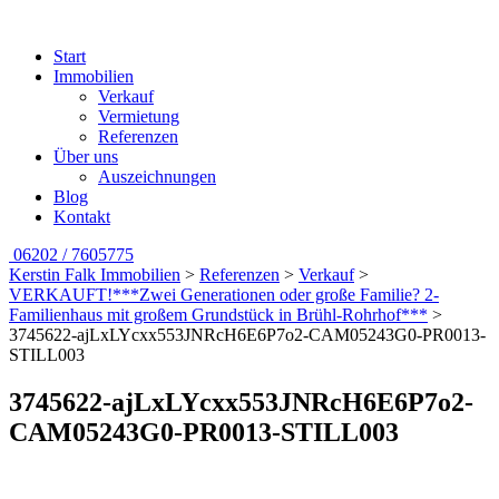
Start
Immobilien
Verkauf
Vermietung
Referenzen
Über uns
Auszeichnungen
Blog
Kontakt
06202 / 7605775
Kerstin Falk Immobilien
>
Referenzen
>
Verkauf
>
VERKAUFT!***Zwei Generationen oder große Familie? 2-
Familienhaus mit großem Grundstück in Brühl-Rohrhof***
>
3745622-ajLxLYcxx553JNRcH6E6P7o2-CAM05243G0-PR0013-
STILL003
3745622-ajLxLYcxx553JNRcH6E6P7o2-
CAM05243G0-PR0013-STILL003