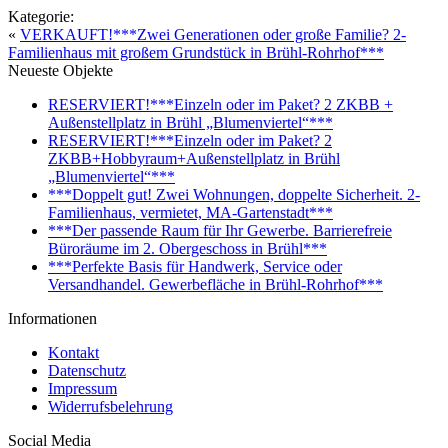
Kategorie:
«
VERKAUFT!***Zwei Generationen oder große Familie? 2-
Familienhaus mit großem Grundstück in Brühl-Rohrhof***
Neueste Objekte
RESERVIERT!***Einzeln oder im Paket? 2 ZKBB +
Außenstellplatz in Brühl „Blumenviertel“***
RESERVIERT!***Einzeln oder im Paket? 2
ZKBB+Hobbyraum+Außenstellplatz in Brühl
„Blumenviertel“***
***Doppelt gut! Zwei Wohnungen, doppelte Sicherheit. 2-
Familienhaus, vermietet, MA-Gartenstadt***
***Der passende Raum für Ihr Gewerbe. Barrierefreie
Büroräume im 2. Obergeschoss in Brühl***
***Perfekte Basis für Handwerk, Service oder
Versandhandel. Gewerbefläche in Brühl-Rohrhof***
Informationen
Kontakt
Datenschutz
Impressum
Widerrufsbelehrung
Social Media