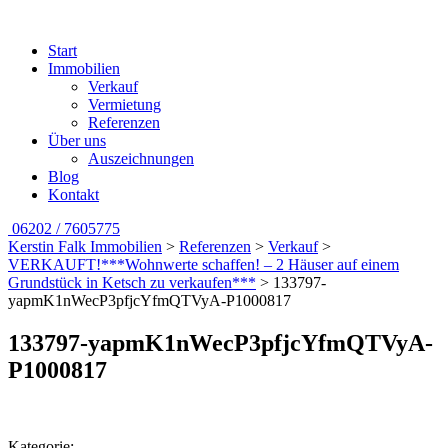
Start
Immobilien
Verkauf
Vermietung
Referenzen
Über uns
Auszeichnungen
Blog
Kontakt
06202 / 7605775
Kerstin Falk Immobilien
>
Referenzen
>
Verkauf
>
VERKAUFT!***Wohnwerte schaffen! – 2 Häuser auf einem
Grundstück in Ketsch zu verkaufen***
>
133797-
yapmK1nWecP3pfjcYfmQTVyA-P1000817
133797-yapmK1nWecP3pfjcYfmQTVyA-
P1000817
Kategorie: