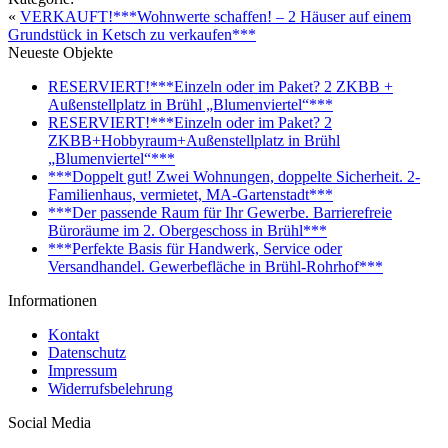
«
VERKAUFT!***Wohnwerte schaffen! – 2 Häuser auf einem
Grundstück in Ketsch zu verkaufen***
Neueste Objekte
RESERVIERT!***Einzeln oder im Paket? 2 ZKBB +
Außenstellplatz in Brühl „Blumenviertel“***
RESERVIERT!***Einzeln oder im Paket? 2
ZKBB+Hobbyraum+Außenstellplatz in Brühl
„Blumenviertel“***
***Doppelt gut! Zwei Wohnungen, doppelte Sicherheit. 2-
Familienhaus, vermietet, MA-Gartenstadt***
***Der passende Raum für Ihr Gewerbe. Barrierefreie
Büroräume im 2. Obergeschoss in Brühl***
***Perfekte Basis für Handwerk, Service oder
Versandhandel. Gewerbefläche in Brühl-Rohrhof***
Informationen
Kontakt
Datenschutz
Impressum
Widerrufsbelehrung
Social Media