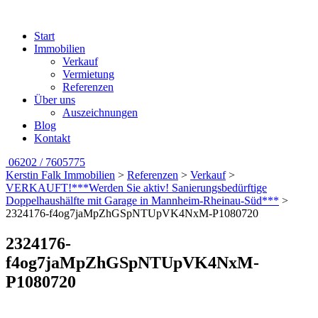
Start
Immobilien
Verkauf
Vermietung
Referenzen
Über uns
Auszeichnungen
Blog
Kontakt
06202 / 7605775
Kerstin Falk Immobilien
>
Referenzen
>
Verkauf
>
VERKAUFT!***Werden Sie aktiv! Sanierungsbedürftige
Doppelhaushälfte mit Garage in Mannheim-Rheinau-Süd***
>
2324176-f4og7jaMpZhGSpNTUpVK4NxM-P1080720
2324176-
f4og7jaMpZhGSpNTUpVK4NxM-
P1080720