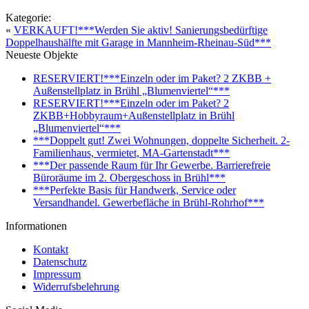
Kategorie:
«
VERKAUFT!***Werden Sie aktiv! Sanierungsbedürftige
Doppelhaushälfte mit Garage in Mannheim-Rheinau-Süd***
Neueste Objekte
RESERVIERT!***Einzeln oder im Paket? 2 ZKBB +
Außenstellplatz in Brühl „Blumenviertel“***
RESERVIERT!***Einzeln oder im Paket? 2
ZKBB+Hobbyraum+Außenstellplatz in Brühl
„Blumenviertel“***
***Doppelt gut! Zwei Wohnungen, doppelte Sicherheit. 2-
Familienhaus, vermietet, MA-Gartenstadt***
***Der passende Raum für Ihr Gewerbe. Barrierefreie
Büroräume im 2. Obergeschoss in Brühl***
***Perfekte Basis für Handwerk, Service oder
Versandhandel. Gewerbefläche in Brühl-Rohrhof***
Informationen
Kontakt
Datenschutz
Impressum
Widerrufsbelehrung