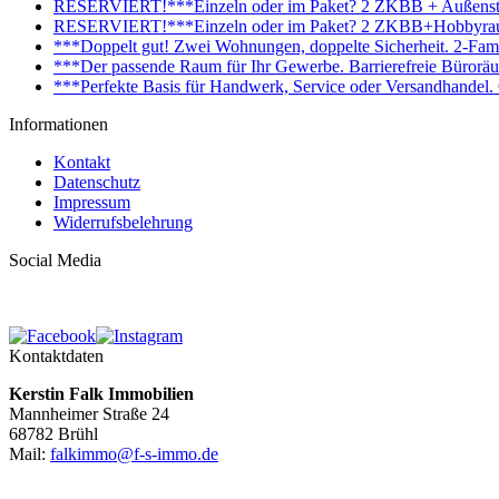
RESERVIERT!***Einzeln oder im Paket? 2 ZKBB + Außenstell
RESERVIERT!***Einzeln oder im Paket? 2 ZKBB+Hobbyraum+
***Doppelt gut! Zwei Wohnungen, doppelte Sicherheit. 2-Fami
***Der passende Raum für Ihr Gewerbe. Barrierefreie Bürorä
***Perfekte Basis für Handwerk, Service oder Versandhandel
Informationen
Kontakt
Datenschutz
Impressum
Widerrufsbelehrung
Social Media
Kontaktdaten
Kerstin Falk Immobilien
Mannheimer Straße 24
68782 Brühl
Mail:
falkimmo@f-s-immo.de