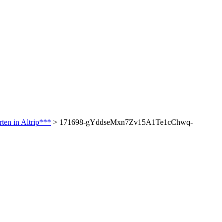
en in Altrip***
>
171698-gYddseMxn7Zv15A1Te1cChwq-