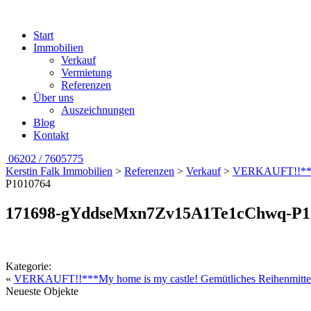
Start
Immobilien
Verkauf
Vermietung
Referenzen
Über uns
Auszeichnungen
Blog
Kontakt
06202 / 7605775
Kerstin Falk Immobilien
>
Referenzen
>
Verkauf
>
VERKAUFT!!***My
P1010764
171698-gYddseMxn7Zv15A1Te1cChwq-P1
Kategorie:
«
VERKAUFT!!***My home is my castle! Gemütliches Reihenmittelh
Neueste Objekte