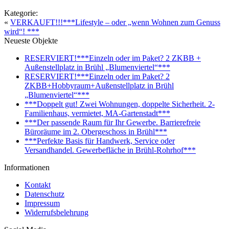
Kategorie:
«
VERKAUFT!!!***Lifestyle – oder „wenn Wohnen zum Genuss
wird“! ***
Neueste Objekte
RESERVIERT!***Einzeln oder im Paket? 2 ZKBB +
Außenstellplatz in Brühl „Blumenviertel“***
RESERVIERT!***Einzeln oder im Paket? 2
ZKBB+Hobbyraum+Außenstellplatz in Brühl
„Blumenviertel“***
***Doppelt gut! Zwei Wohnungen, doppelte Sicherheit. 2-
Familienhaus, vermietet, MA-Gartenstadt***
***Der passende Raum für Ihr Gewerbe. Barrierefreie
Büroräume im 2. Obergeschoss in Brühl***
***Perfekte Basis für Handwerk, Service oder
Versandhandel. Gewerbefläche in Brühl-Rohrhof***
Informationen
Kontakt
Datenschutz
Impressum
Widerrufsbelehrung