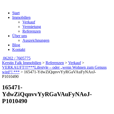
Start
Immobilien
Verkauf
Vermietung
Referenzen
Über uns
Auszeichnungen
Blog
Kontakt
06202 / 7605775
Kerstin Falk Immobilien
>
Referenzen
>
Verkauf
>
VERKAUFT!!!***Lifestyle – oder „wenn Wohnen zum Genuss
wird“! ***
>
165471-YdwZiQqnvvYyRGaVAuFyNAoJ-
P1010490
165471-
YdwZiQqnvvYyRGaVAuFyNAoJ-
P1010490