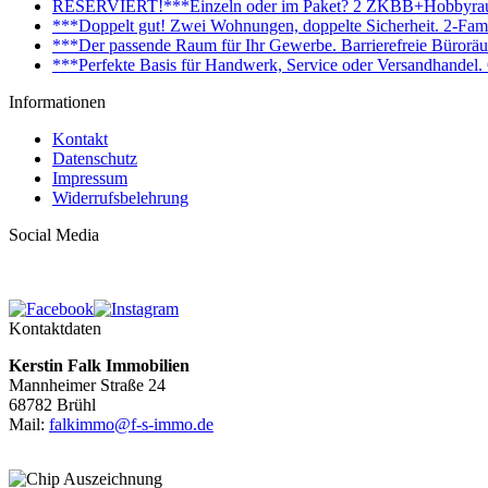
RESERVIERT!***Einzeln oder im Paket? 2 ZKBB+Hobbyraum+
***Doppelt gut! Zwei Wohnungen, doppelte Sicherheit. 2-Fami
***Der passende Raum für Ihr Gewerbe. Barrierefreie Bürorä
***Perfekte Basis für Handwerk, Service oder Versandhandel
Informationen
Kontakt
Datenschutz
Impressum
Widerrufsbelehrung
Social Media
Kontaktdaten
Kerstin Falk Immobilien
Mannheimer Straße 24
68782 Brühl
Mail:
falkimmo@f-s-immo.de