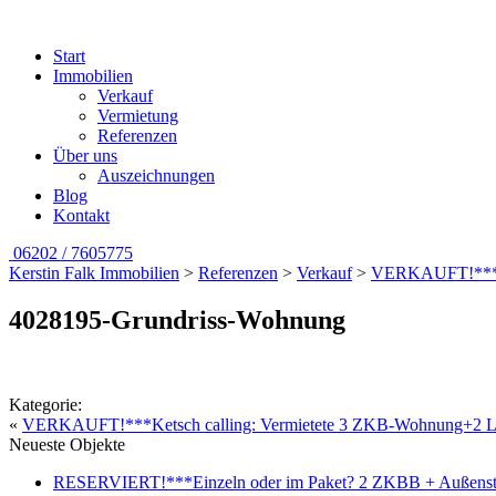
Start
Immobilien
Verkauf
Vermietung
Referenzen
Über uns
Auszeichnungen
Blog
Kontakt
06202 / 7605775
Kerstin Falk Immobilien
>
Referenzen
>
Verkauf
>
VERKAUFT!***Ket
4028195-Grundriss-Wohnung
Kategorie:
«
VERKAUFT!***Ketsch calling: Vermietete 3 ZKB-Wohnung+2 Log
Neueste Objekte
RESERVIERT!***Einzeln oder im Paket? 2 ZKBB + Außenstell