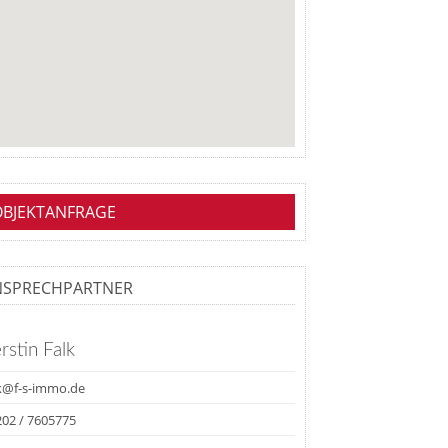
OBJEKTANFRAGE
NSPRECHPARTNER
rstin Falk
lk@f-s-immo.de
02 / 7605775