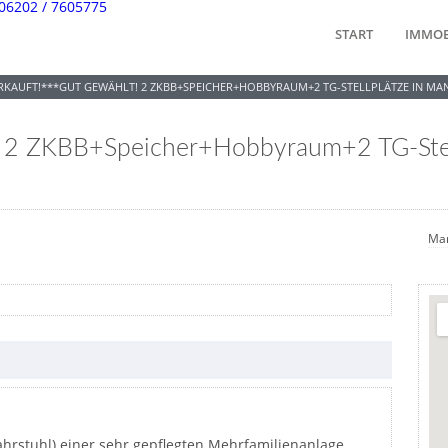
06202 / 7605775
START
IMMOB
RKAUFT!***GUT GEWÄHLT! 2 ZKBB+SPEICHER+HOBBYRAUM+2 TG-STELLPLÄTZE IN MA
 2 ZKBB+Speicher+Hobbyraum+2 TG-Stel
Ma
hrstuhl) einer sehr gepflegten Mehrfamilienanlage