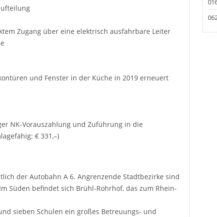
016
ufteilung
062
tem Zugang über eine elektrisch ausfahrbare Leiter
he
lkontüren und Fenster in der Küche in 2019 erneuert
ger NK-Vorauszahlung und Zuführung in die
lagefähig: € 331,–)
lich der Autobahn A 6. Angrenzende Stadtbezirke sind
Im Süden befindet sich Brühl-Rohrhof, das zum Rhein-
 und sieben Schulen ein großes Betreuungs- und