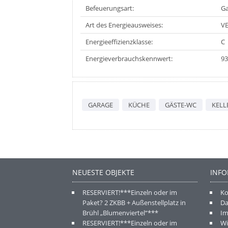
Befeuerungsart:
G
Art des Energieausweises:
V
Energieeffizienzklasse:
C
Energieverbrauchskennwert:
93
GARAGE
KÜCHE
GÄSTE-WC
KELL
NEUESTE OBJEKTE
INF
RESERVIERT!***Einzeln oder im
Ko
Paket? 2 ZKBB + Außenstellplatz in
Da
Brühl „Blumenviertel“***
I
RESERVIERT!***Einzeln oder im
Wi