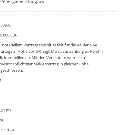
e/energieberatung-bw
F30985
5.000 EUR
i notariellem Vertragsabschluss fällt für die Käufer eine
urtage in Höhe von 3% zzgl. Mwst. zur Zahlung an Kerstin
lk Immobilien an. Mit den Verkäufern wurde ein
ovisionspflichtiger Maklervertrag in gleicher Höhe
geschlossen.
0
.51 m²
90
.12.2024