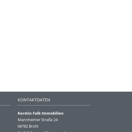
KONTAKTDATEN
Kerstin Falk Immobilien
Mannheimer Straße 24
68782 Brühl