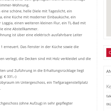
2-Zimmer-Wohnung.
 eine schöne, helle Diele mit Tageslicht, ein
ia, eine Küche mit moderner Einbauküche, ein
Loggia, einen weiteren kleinen Flur, ein TL-Bad mit
e eine Abstellkammer.
ung ist über eine elektrisch ausfahrbare Leiter
1 erneuert. Das Fenster in der Küche sowie die
n verlegt, die Decken sind mit Holz verkleidet und die
en und Zuführung in die Erhaltungsrücklage liegt
A
g: € 331,–)
bbyraum im Untergeschoss, ein Tiefgaragenstellplatz
Ke
.
fa
hgeschoss (ohne Aufzug) in sehr gepflegter
062