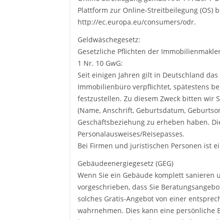
Plattform zur Online-Streitbeilegung (OS) be
http://ec.europa.eu/consumers/odr.
Geldwäschegesetz:
Gesetzliche Pflichten der Immobilienmakl
1 Nr. 10 GwG:
Seit einigen Jahren gilt in Deutschland d
Immobilienbüro verpflichtet, spätestens be
festzustellen. Zu diesem Zweck bitten wir 
(Name, Anschrift, Geburtsdatum, Geburtsor
Geschäftsbeziehung zu erheben haben. Dies
Personalausweises/Reisepasses.
Bei Firmen und juristischen Personen ist 
Gebäudeenergiegesetz (GEG)
Wenn Sie ein Gebäude komplett sanieren u
vorgeschrieben, dass Sie Beratungsangebo
solches Gratis-Angebot von einer entspre
wahrnehmen. Dies kann eine persönliche Be