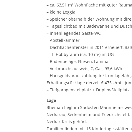
– ca. 63,51 m² Wohnfläche mit guter Rauma
– kleine Loggia
– Speicher oberhalb der Wohnung mit direk
– Tageslichtbad mit Badewanne und Dusc
– innenliegendes Gäste-WC
– Abstellkammer
– Dachflächenfenster in 2011 erneuert, Ba
– TL-Hobbyraum (ca. 10 m²) im UG
– Bodenbeläge: Fliesen, Laminat
– Verbrauchsausweis, C, Gas, 93,6 kWh
– Hausgeldvorauszahlung inkl. umlagefähi
Erhaltungsrücklage derzeit € 475,–/mtl. (um
– Tiefgaragenstellplatz + Duplex-Stellplatz
Lage
Rheinau liegt im Südosten Mannheims west
Neckarau, Seckenheim und Friedrichsfeld. 
Neckar-Kreis gehört.
Familien finden mit 15 Kindertagesstätten