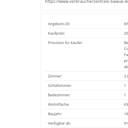
https://www.verbraucherzentrale-bawue.d
Angebots-ID:
K
Kaufpreis:
20
Provision für Käufer:
Be
Co
Fa
pr
ab
Zimmer:
2.
Schlafzimmer:
1
Badezimmer:
1
Wohnfläche:
63
Baujahr:
19
Verfügbar ab:
01