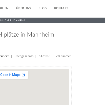
ILIEN
ÜBER UNS
BLOG
KONTAKT
NNHEIM-RHEINAU***
lplätze in Mannheim-
nnheim
|
Dachgeschoss
| 63.51m² | 2.0 Zimmer