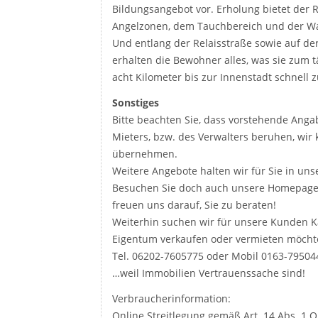
Bildungsangebot vor. Erholung bietet der
Angelzonen, dem Tauchbereich und der Was
Und entlang der Relaisstraße sowie auf d
erhalten die Bewohner alles, was sie zum t
acht Kilometer bis zur Innenstadt schnell 
Sonstiges
Bitte beachten Sie, dass vorstehende Anga
Mieters, bzw. des Verwalters beruhen, wir 
übernehmen.
Weitere Angebote halten wir für Sie in uns
Besuchen Sie doch auch unsere Homepage 
freuen uns darauf, Sie zu beraten!
Weiterhin suchen wir für unsere Kunden K
Eigentum verkaufen oder vermieten möchte
Tel. 06202-7605775 oder Mobil 0163-79504
…weil Immobilien Vertrauenssache sind!
Verbraucherinformation:
Online Streitlegung gemäß Art. 14 Abs. 1 