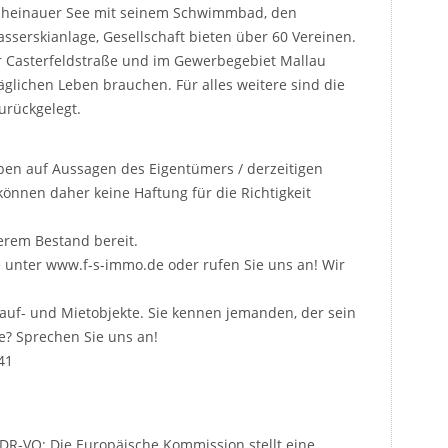
 Rheinauer See mit seinem Schwimmbad, den
serskianlage, Gesellschaft bieten über 60 Vereinen.
er Casterfeldstraße und im Gewerbegebiet Mallau
äglichen Leben brauchen. Für alles weitere sind die
zurückgelegt.
ben auf Aussagen des Eigentümers / derzeitigen
können daher keine Haftung für die Richtigkeit
erem Bestand bereit.
unter www.f-s-immo.de oder rufen Sie uns an! Wir
auf- und Mietobjekte. Sie kennen jemanden, der sein
? Sprechen Sie uns an!
41
ODR-VO: Die Europäische Kommission stellt eine