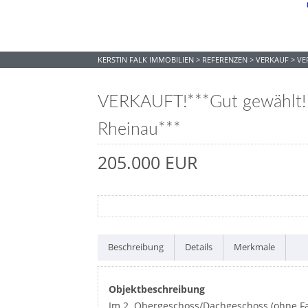
KERSTIN FALK IMMOBILIEN
>
REFERENZEN
>
VERKAUF
>
VE
VERKAUFT!***Gut gewählt!
Rheinau***
205.000 EUR
Beschreibung
Details
Merkmale
Objektbeschreibung
Im 2. Obergeschoss/Dachgeschoss (ohne Fa