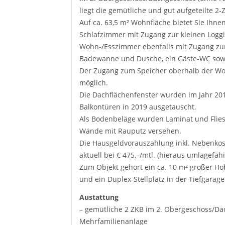
liegt die gemütliche und gut aufgeteilte 
Auf ca. 63,5 m² Wohnfläche bietet Sie Ihnen
Schlafzimmer mit Zugang zur kleinen Logg
Wohn-/Esszimmer ebenfalls mit Zugang zur 
Badewanne und Dusche, ein Gäste-WC sowi
Der Zugang zum Speicher oberhalb der Wohn
möglich.
Die Dachflächenfenster wurden im Jahr 201
Balkontüren in 2019 ausgetauscht.
Als Bodenbeläge wurden Laminat und Fliese
Wände mit Rauputz versehen.
Die Hausgeldvorauszahlung inkl. Nebenkost
aktuell bei € 475,–/mtl. (hieraus umlagefähi
Zum Objekt gehört ein ca. 10 m² großer Ho
und ein Duplex-Stellplatz in der Tiefgarage
Austattung
– gemütliche 2 ZKB im 2. Obergeschoss/Dac
Mehrfamilienanlage