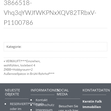
3866518-
Vhq3qYWJfWKPNxXQV82TRbxV-
P1100786
Kategorie:
«
VERKAUFT!***Einziehen,
wohlfühlen, losleben! 4
ZKBB+Hobbyraum+2
Außenstellpätze in Brühl-Rohrhof***
NEUESTE
INFORMATIONEN
SOCIAL
KONTAKTDATEN
OBJEKTE
MEDIA
Kontakt
Kerstin Falk
RESERVIERT!***Einzeln
Datenschutz
Besuchen Sie
Immobilien
oder im
Impressum
uns auch hier