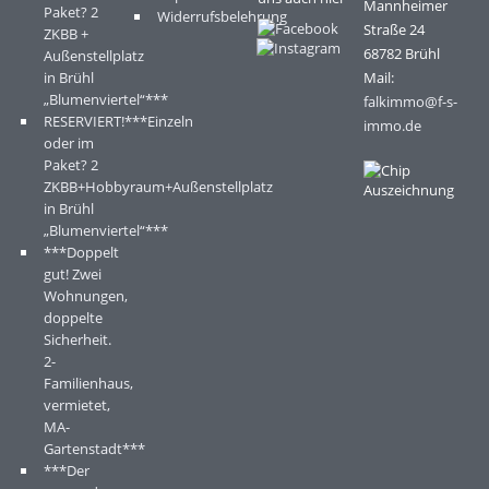
Mannheimer
Paket? 2
Widerrufsbelehrung
Straße 24
ZKBB +
68782 Brühl
Außenstellplatz
in Brühl
Mail:
„Blumenviertel“***
falkimmo@f-s-
RESERVIERT!***Einzeln
immo.de
oder im
Paket? 2
ZKBB+Hobbyraum+Außenstellplatz
in Brühl
„Blumenviertel“***
***Doppelt
gut! Zwei
Wohnungen,
doppelte
Sicherheit.
2-
Familienhaus,
vermietet,
MA-
Gartenstadt***
***Der