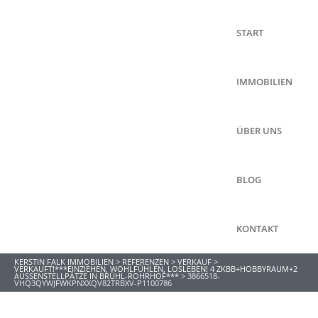
START
IMMOBILIEN
ÜBER UNS
BLOG
KONTAKT
KERSTIN FALK IMMOBILIEN
>
REFERENZEN
>
VERKAUF
>
VERKAUFT!***EINZIEHEN, WOHLFÜHLEN, LOSLEBEN! 4 ZKBB+HOBBYRAUM+2
AUSSENSTELLPÄTZE IN BRÜHL-ROHRHOF***
>
3866518-
VHQ3QYWJFWKPNXXQV82TRBXV-P1100786