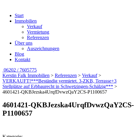
Start
Immobilien
Verkauf
Vermietung
Referenzen
Über uns
Auszeichnungen
Blog
Kontakt
06202 / 7605775
Kerstin Falk Immobilien
>
Referenzen
>
Verkauf
>
VERKAUFT!***Beständig vermietet. 3-ZKB, Terrasse+3
Stellplätze auf Erbbaurecht in Schwetzingen-Schälzig***
>
4601421-QKBJezska4UrqfDvwzQaY2CS-P1100657
4601421-QKBJezska4UrqfDvwzQaY2CS-
P1100657
Kategorie: