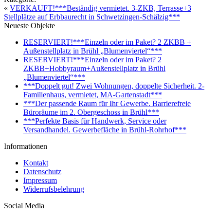
«
VERKAUFT!***Beständig vermietet. 3-ZKB, Terrasse+3
Stellplätze auf Erbbaurecht in Schwetzingen-Schälzig***
Neueste Objekte
RESERVIERT!***Einzeln oder im Paket? 2 ZKBB +
Außenstellplatz in Brühl „Blumenviertel“***
RESERVIERT!***Einzeln oder im Paket? 2
ZKBB+Hobbyraum+Außenstellplatz in Brühl
„Blumenviertel“***
***Doppelt gut! Zwei Wohnungen, doppelte Sicherheit. 2-
Familienhaus, vermietet, MA-Gartenstadt***
***Der passende Raum für Ihr Gewerbe. Barrierefreie
Büroräume im 2. Obergeschoss in Brühl***
***Perfekte Basis für Handwerk, Service oder
Versandhandel. Gewerbefläche in Brühl-Rohrhof***
Informationen
Kontakt
Datenschutz
Impressum
Widerrufsbelehrung
Social Media