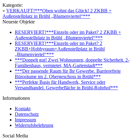
Kategorie:
«
VERKAUFT!***Oben wohnt das Glück! 2 ZKBB +
Außenstellplatz in Brühl „Blumenviertel“***
Neueste Objekte
RESERVIERT!***Einzeln oder im Paket? 2 ZKBB +
Außenstellplatz in Brühl „Blumenviertel“***
RESERVIERT!***Einzeln oder im Paket? 2
ZKBB+Hobbyraum+Außenstellplatz in Brühl
„Blumenviertel“***
***Doppelt gut! Zwei Wohnungen, doppelte Sicherheit. 2-
Familienhaus, vermietet, MA-Gartenstadt***
***Der passende Raum für Ihr Gewerbe. Barrierefreie
Büroräume im 2. Obergeschoss in Brühl***
***Perfekte Basis für Handwerk, Service oder
Versandhandel. Gewerbefläche in Brühl-Rohrhof***
Informationen
Kontakt
Datenschutz
Impressum
Widerrufsbelehrung
Social Media