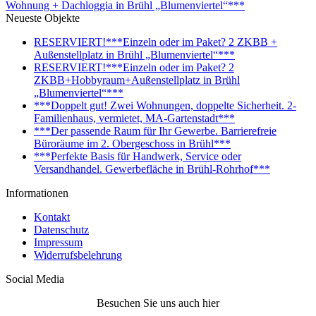
Wohnung + Dachloggia in Brühl „Blumenviertel“***
Neueste Objekte
RESERVIERT!***Einzeln oder im Paket? 2 ZKBB +
Außenstellplatz in Brühl „Blumenviertel“***
RESERVIERT!***Einzeln oder im Paket? 2
ZKBB+Hobbyraum+Außenstellplatz in Brühl
„Blumenviertel“***
***Doppelt gut! Zwei Wohnungen, doppelte Sicherheit. 2-
Familienhaus, vermietet, MA-Gartenstadt***
***Der passende Raum für Ihr Gewerbe. Barrierefreie
Büroräume im 2. Obergeschoss in Brühl***
***Perfekte Basis für Handwerk, Service oder
Versandhandel. Gewerbefläche in Brühl-Rohrhof***
Informationen
Kontakt
Datenschutz
Impressum
Widerrufsbelehrung
Social Media
Besuchen Sie uns auch hier