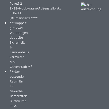
Paket? 2
ZKBB+Hobbyraum+Außenstellplatz
in Brühl
„Blumenviertel“***
***Doppelt
gut! Zwei
Wohnungen,
doppelte
Sicherheit.
2-
Familienhaus,
vermietet,
MA-
Gartenstadt***
***Der
passende
Raum für
Ihr
Gewerbe.
Barrierefreie
Büroräume
im 2.