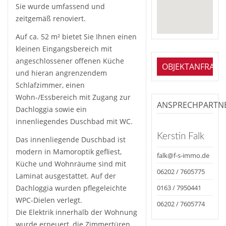
Sie wurde umfassend und
zeitgemäß renoviert.
Auf ca. 52 m² bietet Sie Ihnen einen
kleinen Eingangsbereich mit
angeschlossener offenen Küche
OBJEKTANFRAGE
und hieran angrenzendem
Schlafzimmer, einen
Wohn-/Essbereich mit Zugang zur
ANSPRECHPARTN
Dachloggia sowie ein
innenliegendes Duschbad mit WC.
Kerstin Falk
Das innenliegende Duschbad ist
modern in Mamoroptik gefliest,
falk@f-s-immo.de
Küche und Wohnräume sind mit
06202 / 7605775
Laminat ausgestattet. Auf der
Dachloggia wurden pflegeleichte
0163 / 7950441
WPC-Dielen verlegt.
06202 / 7605774
Die Elektrik innerhalb der Wohnung
wurde erneuert, die Zimmertüren