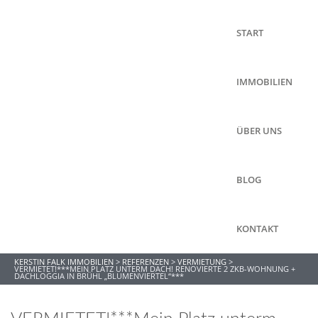
START
IMMOBILIEN
ÜBER UNS
BLOG
KONTAKT
KERSTIN FALK IMMOBILIEN
>
REFERENZEN
>
VERMIETUNG
>
VERMIETET!***MEIN PLATZ UNTERM DACH! RENOVIERTE 2 ZKB-WOHNUNG +
DACHLOGGIA IN BRÜHL „BLUMENVIERTEL“***