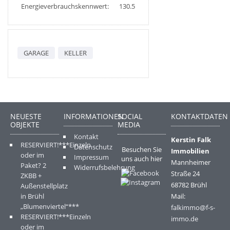
Energieverbrauchskennwert:
130.5
GARAGE
KELLER
NEUESTE
INFORMATIONEN
SOCIAL
KONTAKTDATEN
OBJEKTE
MEDIA
Kontakt
Kerstin Falk
RESERVIERT!***Einzeln
Datenschutz
Besuchen Sie
Immobilien
oder im
Impressum
uns auch hier
Mannheimer
Paket? 2
Widerrufsbelehrung
Straße 24
ZKBB +
68782 Brühl
Außenstellplatz
in Brühl
Mail:
„Blumenviertel“***
falkimmo@f-s-
RESERVIERT!***Einzeln
immo.de
oder im