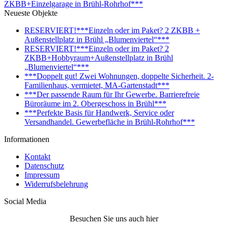
ZKBB+Einzelgarage in Brühl-Rohrhof***
Neueste Objekte
RESERVIERT!***Einzeln oder im Paket? 2 ZKBB +
Außenstellplatz in Brühl „Blumenviertel“***
RESERVIERT!***Einzeln oder im Paket? 2
ZKBB+Hobbyraum+Außenstellplatz in Brühl
„Blumenviertel“***
***Doppelt gut! Zwei Wohnungen, doppelte Sicherheit. 2-
Familienhaus, vermietet, MA-Gartenstadt***
***Der passende Raum für Ihr Gewerbe. Barrierefreie
Büroräume im 2. Obergeschoss in Brühl***
***Perfekte Basis für Handwerk, Service oder
Versandhandel. Gewerbefläche in Brühl-Rohrhof***
Informationen
Kontakt
Datenschutz
Impressum
Widerrufsbelehrung
Social Media
Besuchen Sie uns auch hier