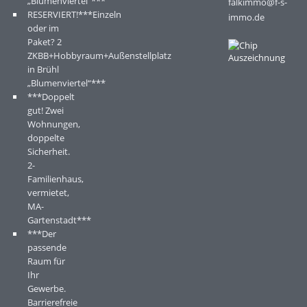
„Blumenviertel“***
falkimmo@f-s-
RESERVIERT!***Einzeln
immo.de
oder im
Paket? 2
ZKBB+Hobbyraum+Außenstellplatz
in Brühl
„Blumenviertel“***
***Doppelt
gut! Zwei
Wohnungen,
doppelte
Sicherheit.
2-
Familienhaus,
vermietet,
MA-
Gartenstadt***
***Der
passende
Raum für
Ihr
Gewerbe.
Barrierefreie