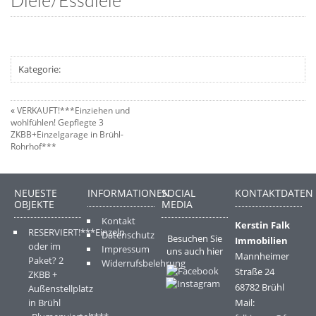
Diele/Essdiele
Kategorie:
«
VERKAUFT!***Einziehen und
wohlfühlen! Gepflegte 3
ZKBB+Einzelgarage in Brühl-
Rohrhof***
NEUESTE
INFORMATIONEN
SOCIAL
KONTAKTDATEN
OBJEKTE
MEDIA
Kontakt
Kerstin Falk
RESERVIERT!***Einzeln
Datenschutz
Besuchen Sie
Immobilien
oder im
Impressum
uns auch hier
Mannheimer
Paket? 2
Widerrufsbelehrung
Straße 24
ZKBB +
68782 Brühl
Außenstellplatz
in Brühl
Mail: