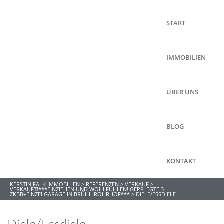
START
IMMOBILIEN
ÜBER UNS
BLOG
KONTAKT
KERSTIN FALK IMMOBILIEN
>
REFERENZEN
>
VERKAUF
>
VERKAUFT!***EINZIEHEN UND WOHLFÜHLEN! GEPFLEGTE 3
ZKBB+EINZELGARAGE IN BRÜHL-ROHRHOF***
>
DIELE/ESSDIELE