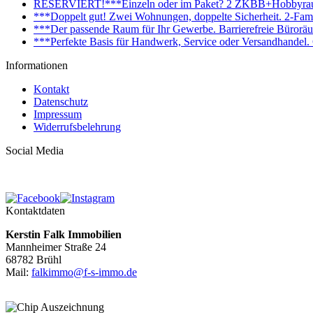
RESERVIERT!***Einzeln oder im Paket? 2 ZKBB+Hobbyraum+
***Doppelt gut! Zwei Wohnungen, doppelte Sicherheit. 2-Fami
***Der passende Raum für Ihr Gewerbe. Barrierefreie Bürorä
***Perfekte Basis für Handwerk, Service oder Versandhandel
Informationen
Kontakt
Datenschutz
Impressum
Widerrufsbelehrung
Social Media
Kontaktdaten
Kerstin Falk Immobilien
Mannheimer Straße 24
68782 Brühl
Mail:
falkimmo@f-s-immo.de