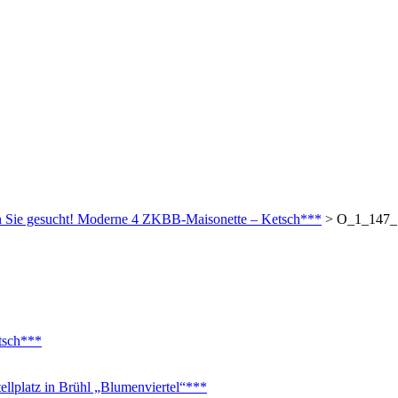
 Sie gesucht! Moderne 4 ZKBB-Maisonette – Ketsch***
>
O_1_147_
tsch***
platz in Brühl „Blumenviertel“***