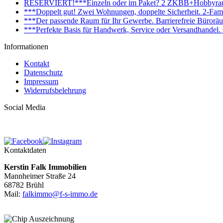
RESERVIERT!***Einzeln oder im Paket? 2 ZKBB+Hobbyraum+
***Doppelt gut! Zwei Wohnungen, doppelte Sicherheit. 2-Fami
***Der passende Raum für Ihr Gewerbe. Barrierefreie Bürorä
***Perfekte Basis für Handwerk, Service oder Versandhandel
Informationen
Kontakt
Datenschutz
Impressum
Widerrufsbelehrung
Social Media
Kontaktdaten
Kerstin Falk Immobilien
Mannheimer Straße 24
68782 Brühl
Mail:
falkimmo@f-s-immo.de