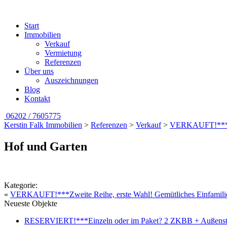
Start
Immobilien
Verkauf
Vermietung
Referenzen
Über uns
Auszeichnungen
Blog
Kontakt
06202 / 7605775
Kerstin Falk Immobilien
>
Referenzen
>
Verkauf
>
VERKAUFT!***Zwe
Hof und Garten
Kategorie:
«
VERKAUFT!***Zweite Reihe, erste Wahl! Gemütliches Einfamilie
Neueste Objekte
RESERVIERT!***Einzeln oder im Paket? 2 ZKBB + Außenstell