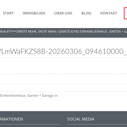
START
IMMOBILIEN
ÜBER UNS
BLOG
KONTAKT
RKAUFT!***ZWEITE REIHE, ERSTE WAHL! GEMÜTLICHES EINFAMILIENHAUS, GARTEN +
S
VLmWaFKZS8B-20260306_094610000_
Einfamilienhaus, Garten + Garage in
ORMATIONEN
SOCIAL MEDIA