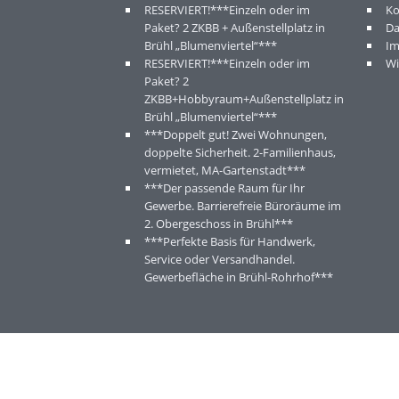
RESERVIERT!***Einzeln oder im
Ko
Paket? 2 ZKBB + Außenstellplatz in
Da
Brühl „Blumenviertel“***
I
RESERVIERT!***Einzeln oder im
Wi
Paket? 2
ZKBB+Hobbyraum+Außenstellplatz in
Brühl „Blumenviertel“***
***Doppelt gut! Zwei Wohnungen,
doppelte Sicherheit. 2-Familienhaus,
vermietet, MA-Gartenstadt***
***Der passende Raum für Ihr
Gewerbe. Barrierefreie Büroräume im
2. Obergeschoss in Brühl***
***Perfekte Basis für Handwerk,
Service oder Versandhandel.
Gewerbefläche in Brühl-Rohrhof***