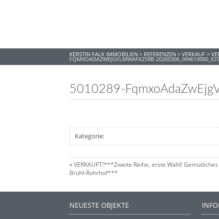
KERSTIN FALK IMMOBILIEN
>
REFERENZEN
>
VERKAUF
>
VE
FQMXOADAZWEJGVLMWAFKZS8B-20260306_094610000_IO
5010289-FqmxoAdaZwEjg
Kategorie:
«
VERKAUFT!***Zweite Reihe, erste Wahl! Gemütliches 
Brühl-Rohrhof***
NEUESTE OBJEKTE
INF