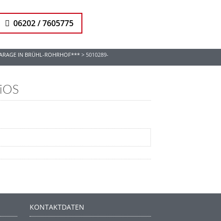
06202 / 7605775
 GARAGE IN BRÜHL-ROHRHOF***
>
5010289-
iOS
KONTAKTDATEN