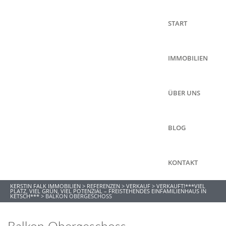
START
IMMOBILIEN
ÜBER UNS
BLOG
KONTAKT
KERSTIN FALK IMMOBILIEN
>
REFERENZEN
>
VERKAUF
>
VERKAUFT!***VIEL
PLATZ, VIEL GRÜN, VIEL POTENZIAL – FREISTEHENDES EINFAMILIENHAUS IN
KETSCH***
>
BALKON OBERGESCHOSS