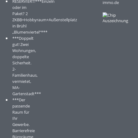
RESERVIERT!***Einzeln
immo.de
oder im
Paket? 2
ZKBB+Hobbyraum+Außenstellplatz
in Brühl
„Blumenviertel“***
***Doppelt
gut! Zwei
Wohnungen,
doppelte
Sicherheit.
2-
Familienhaus,
vermietet,
MA-
Gartenstadt***
***Der
passende
Raum für
Ihr
Gewerbe.
Barrierefreie
Büroräume