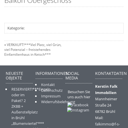
Balkon Obergeschoss
Kategorie:
«
VERKAUFT!***Viel Platz, viel Grün,
viel Potenzial – freistehendes
Einfamilienhaus in Ketsch***
NEUESTE
INFORMATIONEN
SOCIAL
KONTAKTDATEN
OBJEKTE
MEDIA
Kontakt
Kerstin Falk
RESERVIERT!***Einzeln
Datenschutz
Besuchen Sie
Immobilien
oder im
Impressum
uns auch hier
Mannheimer
Paket? 2
Widerrufsbelehrung
Straße 24
ZKBB +
68782 Brühl
Außenstellplatz
in Brühl
Mail:
„Blumenviertel“***
falkimmo@f-s-