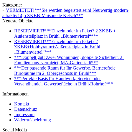
Kategorie:
«
VERMIETET!***Sie werden begeistert sein! Neuwertig-modern-
attraktiv! 4,5 ZKBB-Maisonette Ketsch***
Neueste Objekte
RESERVIERT!***Einzeln oder im Paket? 2 ZKBB +
Außenstellplatz in Brühl „Blumenviertel“***
RESERVIERT!***Einzeln oder im Paket? 2
ZKBB+Hobbyraum+Außenstellplatz in Brühl
„Blumenviertel“***
***Doppelt gut! Zwei Wohnungen, doppelte Sicherheit. 2-
Familienhaus, vermietet, MA-Gartenstadt***
***Der passende Raum für Ihr Gewerbe. Barrierefreie
Büroräume im 2. Obergeschoss in Brühl***
***Perfekte Basis für Handwerk, Service oder
Versandhandel. Gewerbefläche in Brühl-Rohrhof***
Informationen
Kontakt
Datenschutz
Impressum
Widerrufsbelehrung
Social Media