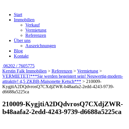
Start
Immobilien
Verkauf
Vermietung
Referenzen
Über uns
Auszeichnungen
Blog
Kontakt
06202 / 7605775
Kerstin Falk Immobilien
>
Referenzen
>
Vermietung
>
VERMIETET!***Sie werden begeistert sein! Neuwertig-modern-
attraktiv! 4,5 ZKBB-Maisonette Ketsch***
>
210009-
KygjtiA2DQdvrosQ7CXdjZWR-b48aafa2-2edd-4243-9739-
d6688a5225ca
210009-KygjtiA2DQdvrosQ7CXdjZWR-
b48aafa2-2edd-4243-9739-d6688a5225ca