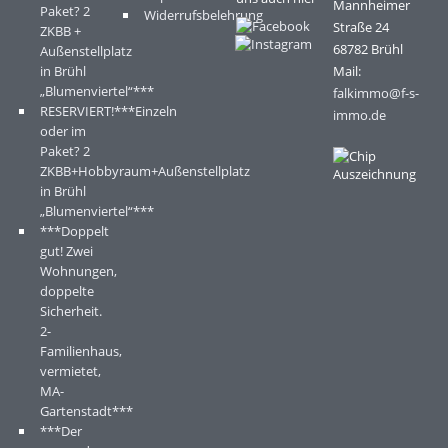
Mannheimer
Paket? 2
Widerrufsbelehrung
Straße 24
ZKBB +
68782 Brühl
Außenstellplatz
in Brühl
Mail:
„Blumenviertel“***
falkimmo@f-s-
RESERVIERT!***Einzeln
immo.de
oder im
Paket? 2
ZKBB+Hobbyraum+Außenstellplatz
in Brühl
„Blumenviertel“***
***Doppelt
gut! Zwei
Wohnungen,
doppelte
Sicherheit.
2-
Familienhaus,
vermietet,
MA-
Gartenstadt***
***Der