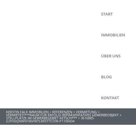
START
IMMOBILIEN
ÜBER UNS
BLOG
KONTAKT
KERSTIN FALK IMMOBILIEN
>
REFERENZEN
>
VERMIETUNG
>
VERMIETET!***RAUM FÜR ERFOLG! REPRÄSENTATIVES GEWERBEOBJEKT +
STELLPLÄTZE IM GEWERBEGEBIET KETSCH***
>
3616885-
G3YV6QNWVFX6VW7LRR5TTCOW-P1100434