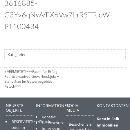
3616885-
G3Yv6qNwVFX6Vw7LrR5TTcoW-
P1100434
Kategorie:
«
VERMIETET!***Raum für Erfolg!
Repräsentatives Gewerbeobjekt +
Stellplätze im Gewerbegebiet
Ketsch***
NEUESTE
INFORMATIONEN
SOCIAL
KONTAKTDATEN
OBJEKTE
MEDIA
Kontakt
Kerstin Falk
RESERVIERT!***Einzeln
Datenschutz
Besuchen Sie
Immobilien
oder im
Impressum
uns auch hier