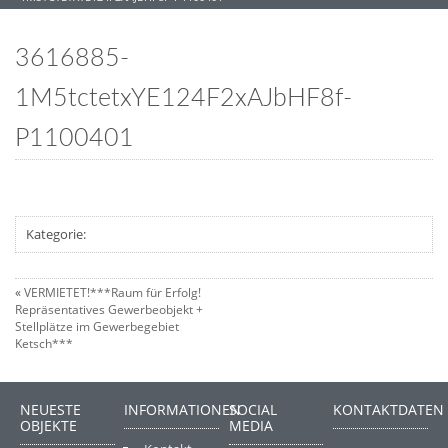
3616885-
1M5tctetxYE124F2xAJbHF8f-
P1100401
Kategorie:
«
VERMIETET!***Raum für Erfolg!
Repräsentatives Gewerbeobjekt +
Stellplätze im Gewerbegebiet
Ketsch***
NEUESTE
INFORMATIONEN
SOCIAL
KONTAKTDATEN
OBJEKTE
MEDIA