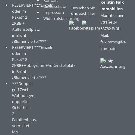
Kontakt
Kerstin Falk
RESERVIERT!***Einzeln
Datenschutz
Besuchen Sie
Immobilien
oder im
Impressum
uns auch hier
Mannheimer
Paket? 2
Widerrufsbelehrung
Straße 24
ZKBB +
68782 Brühl
Außenstellplatz
in Brühl
Mail:
„Blumenviertel“***
falkimmo@f-s-
RESERVIERT!***Einzeln
immo.de
oder im
Paket? 2
ZKBB+Hobbyraum+Außenstellplatz
in Brühl
„Blumenviertel“***
***Doppelt
gut! Zwei
Wohnungen,
doppelte
Sicherheit.
2-
Familienhaus,
vermietet,
MA-