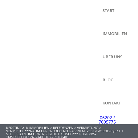
START
IMMOBILIEN
ÜBER UNS
BLOG
KONTAKT
06202 /
7605775
KERSTIN FALK IMMOBILIEN
>
REFERENZEN
>
VERMIETUNG
>
VERMIETET!***RAUM FÜR ERFOLG! REPRÄSENTATIVES GEWERBEOBJEKT +
STELLPLÄTZE IM GEWERBEGEBIET KETSCH***
>
3616885-
1M5TCTETXYE124F2XAJBHF8F-P1100401