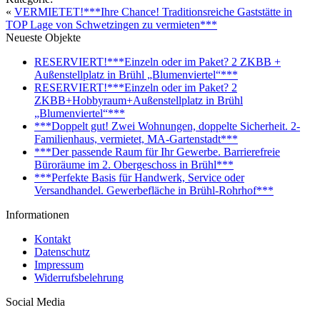
«
VERMIETET!***Ihre Chance! Traditionsreiche Gaststätte in
TOP Lage von Schwetzingen zu vermieten***
Neueste Objekte
RESERVIERT!***Einzeln oder im Paket? 2 ZKBB +
Außenstellplatz in Brühl „Blumenviertel“***
RESERVIERT!***Einzeln oder im Paket? 2
ZKBB+Hobbyraum+Außenstellplatz in Brühl
„Blumenviertel“***
***Doppelt gut! Zwei Wohnungen, doppelte Sicherheit. 2-
Familienhaus, vermietet, MA-Gartenstadt***
***Der passende Raum für Ihr Gewerbe. Barrierefreie
Büroräume im 2. Obergeschoss in Brühl***
***Perfekte Basis für Handwerk, Service oder
Versandhandel. Gewerbefläche in Brühl-Rohrhof***
Informationen
Kontakt
Datenschutz
Impressum
Widerrufsbelehrung
Social Media