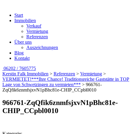
Start
Immobilien
Verkauf
Vermietung
Referenzen
Über uns
Auszeichnungen
Blog
Kontakt
06202 / 7605775
Kerstin Falk Immobilien
>
Referenzen
>
Vermietung
>
VERMIETET!***Ihre Chance! Traditionsreiche Gaststätte in TOP
Lage von Schwetzingen zu vermieten***
>
966761-
ZqQfik6znmfsjxvN1pBhc81e-CHIP_CCpbl0010
966761-ZqQfik6znmfsjxvN1pBhc81e-
CHIP_CCpbl0010
Kategorie: