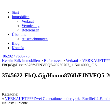
Start
Immobilien
Verkauf
Vermietung
Referenzen
Über uns
Auszeichnungen
Blog
Kontakt
06202 / 7605775
Kerstin Falk Immobilien
>
Referenzen
>
Verkauf
>
VERKAUFT!***Zwe
FhQa5jpHxxun876fbFJNVFQ5-20250702_115414000_iOS
3745622-FhQa5jpHxxun876fbFJNVFQ5-20
Kategorie:
«
VERKAUFT!***Zwei Generationen oder große Familie? 2-Familie
Neueste Objekte