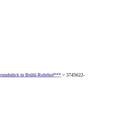
undstück in Brühl-Rohrhof***
>
3745622-