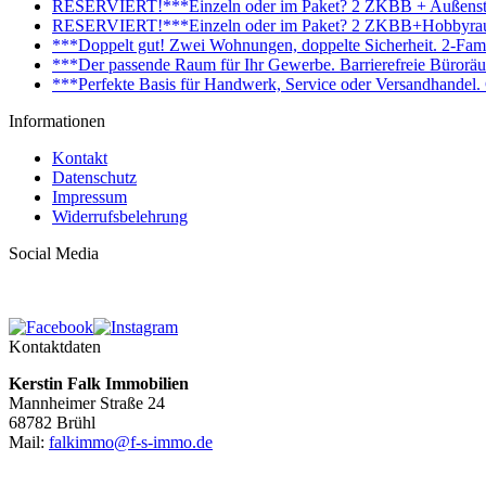
RESERVIERT!***Einzeln oder im Paket? 2 ZKBB + Außenstell
RESERVIERT!***Einzeln oder im Paket? 2 ZKBB+Hobbyraum+
***Doppelt gut! Zwei Wohnungen, doppelte Sicherheit. 2-Fami
***Der passende Raum für Ihr Gewerbe. Barrierefreie Bürorä
***Perfekte Basis für Handwerk, Service oder Versandhandel
Informationen
Kontakt
Datenschutz
Impressum
Widerrufsbelehrung
Social Media
Kontaktdaten
Kerstin Falk Immobilien
Mannheimer Straße 24
68782 Brühl
Mail:
falkimmo@f-s-immo.de