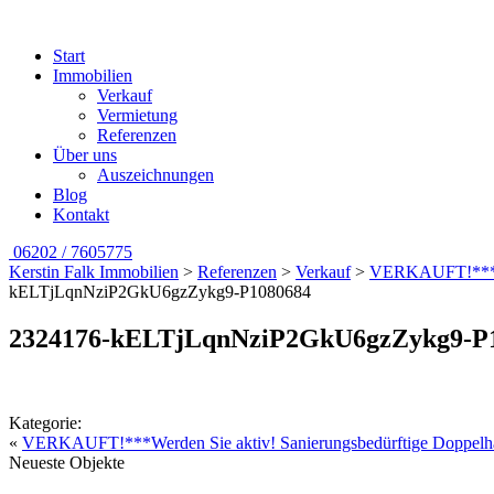
Start
Immobilien
Verkauf
Vermietung
Referenzen
Über uns
Auszeichnungen
Blog
Kontakt
06202 / 7605775
Kerstin Falk Immobilien
>
Referenzen
>
Verkauf
>
VERKAUFT!***Wer
kELTjLqnNziP2GkU6gzZykg9-P1080684
2324176-kELTjLqnNziP2GkU6gzZykg9-P
Kategorie:
«
VERKAUFT!***Werden Sie aktiv! Sanierungsbedürftige Doppelha
Neueste Objekte