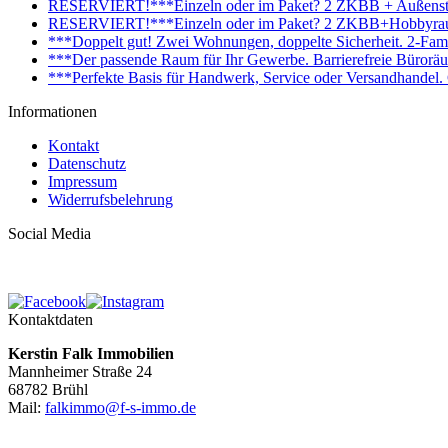
RESERVIERT!***Einzeln oder im Paket? 2 ZKBB + Außenstell
RESERVIERT!***Einzeln oder im Paket? 2 ZKBB+Hobbyraum+
***Doppelt gut! Zwei Wohnungen, doppelte Sicherheit. 2-Fami
***Der passende Raum für Ihr Gewerbe. Barrierefreie Bürorä
***Perfekte Basis für Handwerk, Service oder Versandhandel
Informationen
Kontakt
Datenschutz
Impressum
Widerrufsbelehrung
Social Media
Kontaktdaten
Kerstin Falk Immobilien
Mannheimer Straße 24
68782 Brühl
Mail:
falkimmo@f-s-immo.de