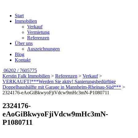
Start
Immobilien
Verkauf
Vermietung
Referenzen
Über uns
Auszeichnungen
Blog
Kontakt
06202 / 7605775
Kerstin Falk Immobilien
>
Referenzen
>
Verkauf
>
VERKAUFT!***Werden Sie aktiv! Sanierungsbedürftige
Doppelhaushälfte mit Garage in Mannheim-Rheinau-Süd***
>
2324176-eAoGiBkwyoFjiVdcw9mHc3mN-P1080711
2324176-
eAoGiBkwyoFjiVdcw9mHc3mN-
P1080711