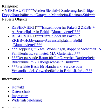
Kategorie:
«
VERKAUFT!***Werden Sie aktiv! Sanierungsbedürftige
Doppelhaushälfte mit Garage in Mannheim-Rheinau-Süd***
Neueste Objekte
RESERVIERT!***Einzeln oder im Paket? 2 ZKBB +
Außenstellplatz in Brühl „Blumenviertel“***
RESERVIERT!***Einzeln oder im Paket? 2
ZKBB+Hobbyraum+Außenstellplatz in Brühl
„Blumenviertel“***
***Doppelt gut! Zwei Wohnungen, doppelte Sicherheit. 2-
Familienhaus, vermietet, MA-Gartenstadt***
***Der passende Raum für Ihr Gewerbe. Barrierefreie
Büroräume im 2. Obergeschoss in Brühl***
***Perfekte Basis für Handwerk, Service oder
Versandhandel. Gewerbefläche in Brühl-Rohrhof***
Informationen
Kontakt
Datenschutz
Impressum
Widerrufsbelehrung