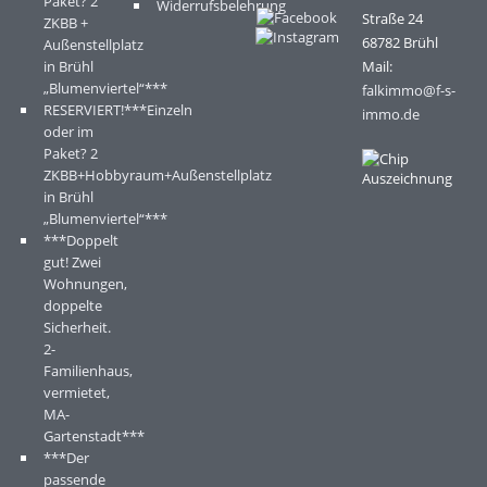
Paket? 2
Widerrufsbelehrung
Straße 24
ZKBB +
68782 Brühl
Außenstellplatz
in Brühl
Mail:
„Blumenviertel“***
falkimmo@f-s-
RESERVIERT!***Einzeln
immo.de
oder im
Paket? 2
ZKBB+Hobbyraum+Außenstellplatz
in Brühl
„Blumenviertel“***
***Doppelt
gut! Zwei
Wohnungen,
doppelte
Sicherheit.
2-
Familienhaus,
vermietet,
MA-
Gartenstadt***
***Der
passende