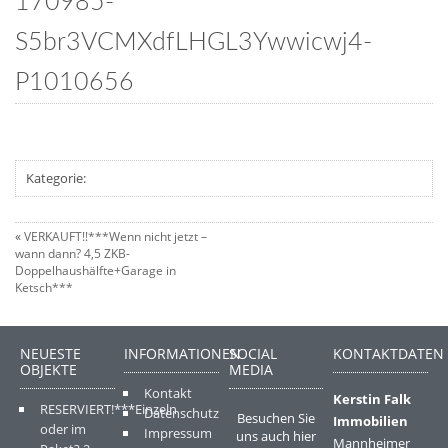
170985-
S5br3VCMXdfLHGL3Ywwicwj4-
P1010656
Kategorie:
«
VERKAUFT!!***Wenn nicht jetzt –
wann dann? 4,5 ZKB-
Doppelhaushälfte+Garage in
Ketsch***
NEUESTE
INFORMATIONEN
SOCIAL
KONTAKTDATEN
OBJEKTE
MEDIA
Kontakt
Kerstin Falk
RESERVIERT!***Einzeln
Datenschutz
Besuchen Sie
Immobilien
oder im
Impressum
uns auch hier
Mannheimer