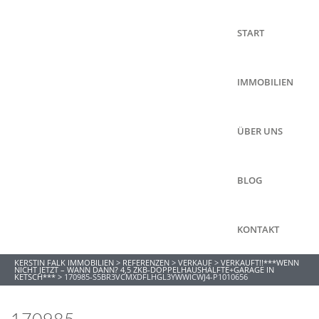
START
IMMOBILIEN
ÜBER UNS
BLOG
KONTAKT
KERSTIN FALK IMMOBILIEN
>
REFERENZEN
>
VERKAUF
>
VERKAUFT!!***WENN
NICHT JETZT – WANN DANN? 4,5 ZKB-DOPPELHAUSHÄLFTE+GARAGE IN
KETSCH***
>
170985-S5BR3VCMXDFLHGL3YWWICWJ4-P1010656