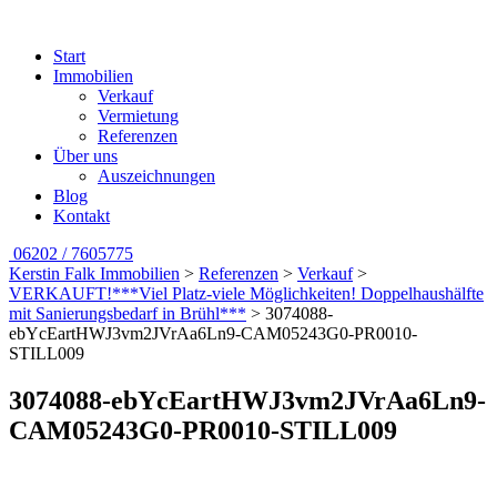
Start
Immobilien
Verkauf
Vermietung
Referenzen
Über uns
Auszeichnungen
Blog
Kontakt
06202 / 7605775
Kerstin Falk Immobilien
>
Referenzen
>
Verkauf
>
VERKAUFT!***Viel Platz-viele Möglichkeiten! Doppelhaushälfte
mit Sanierungsbedarf in Brühl***
>
3074088-
ebYcEartHWJ3vm2JVrAa6Ln9-CAM05243G0-PR0010-
STILL009
3074088-ebYcEartHWJ3vm2JVrAa6Ln9-
CAM05243G0-PR0010-STILL009