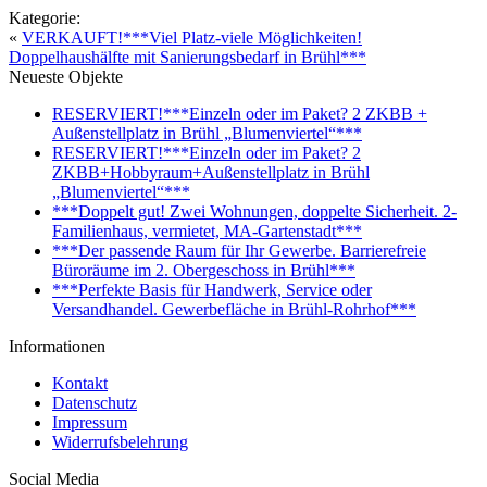
Kategorie:
«
VERKAUFT!***Viel Platz-viele Möglichkeiten!
Doppelhaushälfte mit Sanierungsbedarf in Brühl***
Neueste Objekte
RESERVIERT!***Einzeln oder im Paket? 2 ZKBB +
Außenstellplatz in Brühl „Blumenviertel“***
RESERVIERT!***Einzeln oder im Paket? 2
ZKBB+Hobbyraum+Außenstellplatz in Brühl
„Blumenviertel“***
***Doppelt gut! Zwei Wohnungen, doppelte Sicherheit. 2-
Familienhaus, vermietet, MA-Gartenstadt***
***Der passende Raum für Ihr Gewerbe. Barrierefreie
Büroräume im 2. Obergeschoss in Brühl***
***Perfekte Basis für Handwerk, Service oder
Versandhandel. Gewerbefläche in Brühl-Rohrhof***
Informationen
Kontakt
Datenschutz
Impressum
Widerrufsbelehrung
Social Media