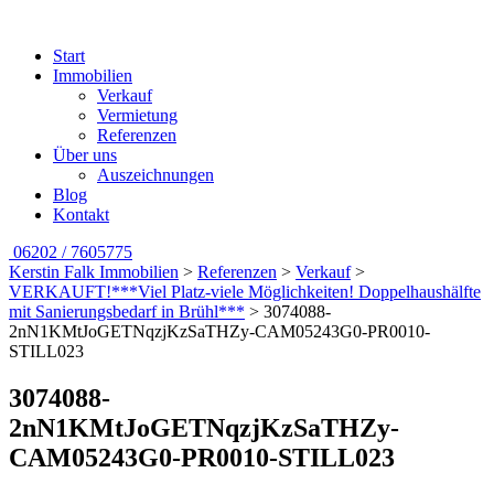
Start
Immobilien
Verkauf
Vermietung
Referenzen
Über uns
Auszeichnungen
Blog
Kontakt
06202 / 7605775
Kerstin Falk Immobilien
>
Referenzen
>
Verkauf
>
VERKAUFT!***Viel Platz-viele Möglichkeiten! Doppelhaushälfte
mit Sanierungsbedarf in Brühl***
>
3074088-
2nN1KMtJoGETNqzjKzSaTHZy-CAM05243G0-PR0010-
STILL023
3074088-
2nN1KMtJoGETNqzjKzSaTHZy-
CAM05243G0-PR0010-STILL023