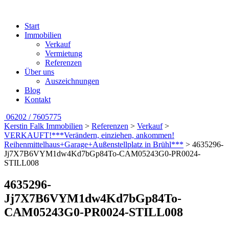
Start
Immobilien
Verkauf
Vermietung
Referenzen
Über uns
Auszeichnungen
Blog
Kontakt
06202 / 7605775
Kerstin Falk Immobilien
>
Referenzen
>
Verkauf
>
VERKAUFT!***Verändern, einziehen, ankommen!
Reihenmittelhaus+Garage+Außenstellplatz in Brühl***
>
4635296-
Jj7X7B6VYM1dw4Kd7bGp84To-CAM05243G0-PR0024-
STILL008
4635296-
Jj7X7B6VYM1dw4Kd7bGp84To-
CAM05243G0-PR0024-STILL008