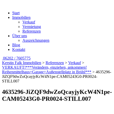
Start
Immobilien
Verkauf
Vermietung
Referenzen
Über uns
Auszeichnungen
Blog
Kontakt
06202 / 7605775
Kerstin Falk Immobilien
>
Referenzen
>
Verkauf
>
VERKAUFT!***Verändern, einziehen, ankommen!
Reihenmittelhaus+Garage+Außenstellplatz in Brühl***
>
4635296-
JiZQF9dwZoQcayjyKcW4N1pe-CAM05243G0-PR0024-
STILL007
4635296-JiZQF9dwZoQcayjyKcW4N1pe-
CAM05243G0-PR0024-STILL007