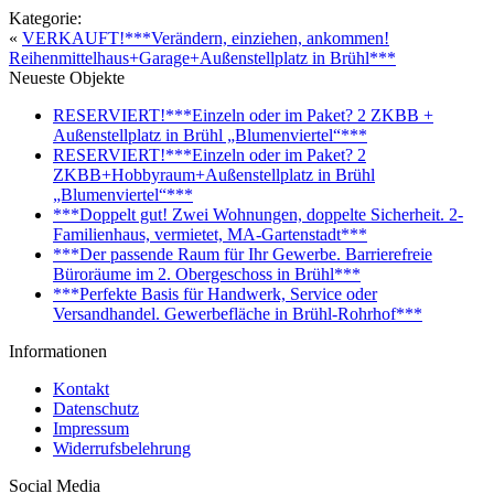
Kategorie:
«
VERKAUFT!***Verändern, einziehen, ankommen!
Reihenmittelhaus+Garage+Außenstellplatz in Brühl***
Neueste Objekte
RESERVIERT!***Einzeln oder im Paket? 2 ZKBB +
Außenstellplatz in Brühl „Blumenviertel“***
RESERVIERT!***Einzeln oder im Paket? 2
ZKBB+Hobbyraum+Außenstellplatz in Brühl
„Blumenviertel“***
***Doppelt gut! Zwei Wohnungen, doppelte Sicherheit. 2-
Familienhaus, vermietet, MA-Gartenstadt***
***Der passende Raum für Ihr Gewerbe. Barrierefreie
Büroräume im 2. Obergeschoss in Brühl***
***Perfekte Basis für Handwerk, Service oder
Versandhandel. Gewerbefläche in Brühl-Rohrhof***
Informationen
Kontakt
Datenschutz
Impressum
Widerrufsbelehrung
Social Media