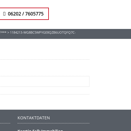
06202 / 7605775
F***
>
1184213-WG8BC5WPYGE8QZB6UOTQFQ7C-
KONTAKTDATEN