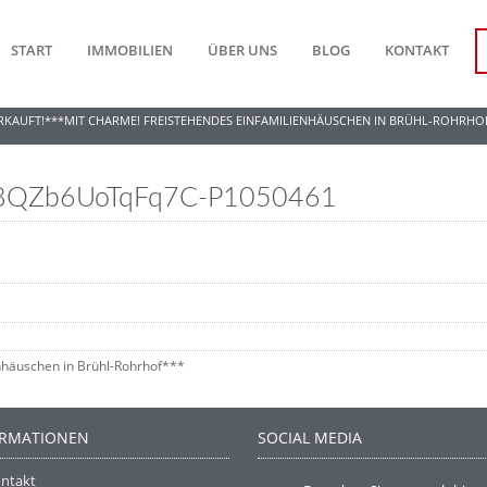
START
IMMOBILIEN
ÜBER UNS
BLOG
KONTAKT
RKAUFT!***MIT CHARME! FREISTEHENDES EINFAMILIENHÄUSCHEN IN BRÜHL-ROHRHO
QZb6UoTqFq7C-P1050461
nhäuschen in Brühl-Rohrhof***
ORMATIONEN
SOCIAL MEDIA
ntakt