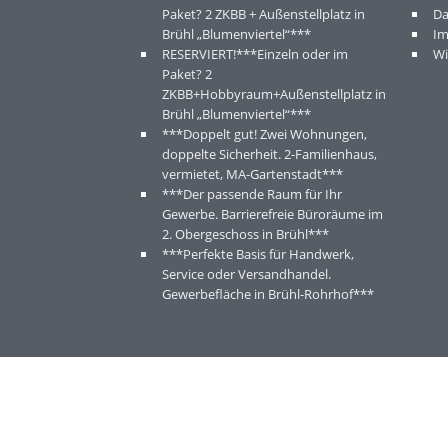
Paket? 2 ZKBB + Außenstellplatz in
Da
Brühl „Blumenviertel“***
I
RESERVIERT!***Einzeln oder im
Wi
Paket? 2
ZKBB+Hobbyraum+Außenstellplatz in
Brühl „Blumenviertel“***
***Doppelt gut! Zwei Wohnungen,
doppelte Sicherheit. 2-Familienhaus,
vermietet, MA-Gartenstadt***
***Der passende Raum für Ihr
Gewerbe. Barrierefreie Büroräume im
2. Obergeschoss in Brühl***
***Perfekte Basis für Handwerk,
Service oder Versandhandel.
Gewerbefläche in Brühl-Rohrhof***