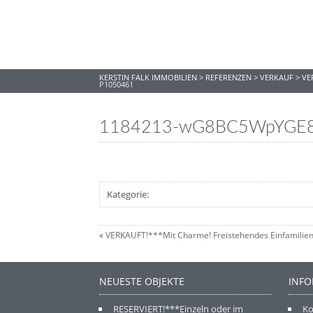
KERSTIN FALK IMMOBILIEN
>
REFERENZEN
>
VERKAUF
>
VE
P1050461
1184213-wG8BC5WpYGE8
Kategorie:
«
VERKAUFT!***Mit Charme! Freistehendes Einfamilie
NEUESTE OBJEKTE
INF
RESERVIERT!***Einzeln oder im
Ko