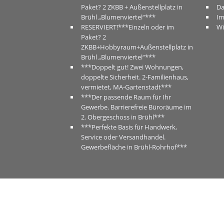
Paket? 2 ZKBB + Außenstellplatz in
Da
Brühl „Blumenviertel“***
I
RESERVIERT!***Einzeln oder im
Wi
Paket? 2
ZKBB+Hobbyraum+Außenstellplatz in
Brühl „Blumenviertel“***
***Doppelt gut! Zwei Wohnungen,
doppelte Sicherheit. 2-Familienhaus,
vermietet, MA-Gartenstadt***
***Der passende Raum für Ihr
Gewerbe. Barrierefreie Büroräume im
2. Obergeschoss in Brühl***
***Perfekte Basis für Handwerk,
Service oder Versandhandel.
Gewerbefläche in Brühl-Rohrhof***