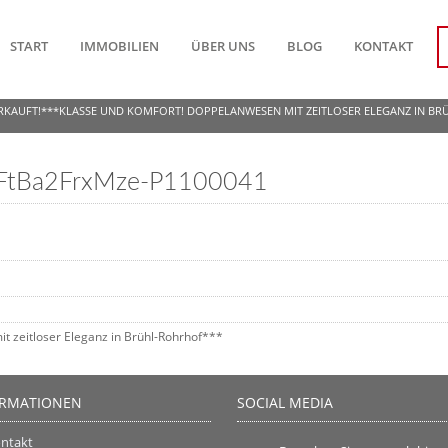
START
IMMOBILIEN
ÜBER UNS
BLOG
KONTAKT
RKAUFT!***KLASSE UND KOMFORT! DOPPELANWESEN MIT ZEITLOSER ELEGANZ IN B
FtBa2FrxMze-P1100041
 zeitloser Eleganz in Brühl-Rohrhof***
ORMATIONEN
SOCIAL MEDIA
ntakt