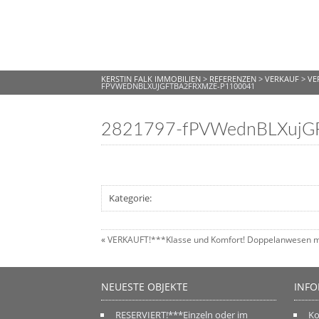
KERSTIN FALK IMMOBILIEN
>
REFERENZEN
>
VERKAUF
>
VE
FPVWEDNBLXUJGFTBA2FRXMZE-P1100041
2821797-fPVWednBLXujG
Kategorie:
«
VERKAUFT!***Klasse und Komfort! Doppelanwesen mit
NEUESTE OBJEKTE
INF
RESERVIERT!***Einzeln oder im
Ko