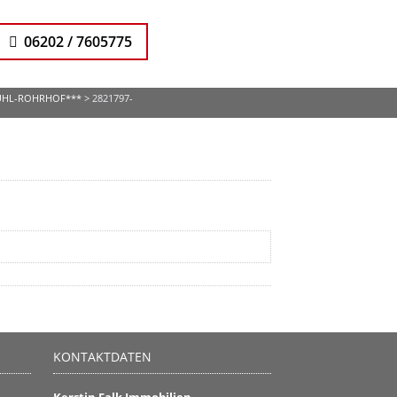
06202 / 7605775
RÜHL-ROHRHOF***
>
2821797-
KONTAKTDATEN