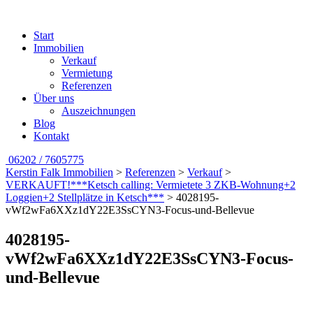
Start
Immobilien
Verkauf
Vermietung
Referenzen
Über uns
Auszeichnungen
Blog
Kontakt
06202 / 7605775
Kerstin Falk Immobilien
>
Referenzen
>
Verkauf
>
VERKAUFT!***Ketsch calling: Vermietete 3 ZKB-Wohnung+2
Loggien+2 Stellplätze in Ketsch***
>
4028195-
vWf2wFa6XXz1dY22E3SsCYN3-Focus-und-Bellevue
4028195-
vWf2wFa6XXz1dY22E3SsCYN3-Focus-
und-Bellevue