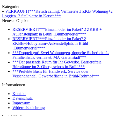
Kategorie:
«
VERKAUFT!***Ketsch calling: Vermietete 3 ZKB-Wohnung+2
Loggien+2 Stellplätze in Ketsch***
Neueste Objekte
RESERVIERT!***Einzeln oder im Paket? 2 ZKBB +
Außenstellplatz in Brühl „Blumenviertel“***
RESERVIERT!***Einzeln oder im Paket? 2
ZKBB+Hobbyraum+Außenstellplatz in Brühl
„Blumenviertel“***
***Doppelt gut! Zwei Wohnungen, doppelte Sicherheit. 2-
Familienhaus, vermietet, MA-Gartenstadt***
***Der passende Raum für Ihr Gewerbe. Barrierefreie
Büroräume im 2. Obergeschoss in Brühl***
***Perfekte Basis für Handwerk, Service oder
Versandhandel. Gewerbefläche in Brühl-Rohrhof***
Informationen
Kontakt
Datenschutz
Impressum
Widerrufsbelehrung