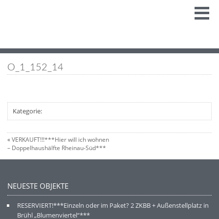
O_1_152_14
Kategorie:
«
VERKAUFT!!!***Hier will ich wohnen
– Doppelhaushälfte Rheinau-Süd***
NEUESTE OBJEKTE
RESERVIERT!***Einzeln oder im Paket? 2 ZKBB + Außenstellplatz in
Brühl „Blumenviertel“***