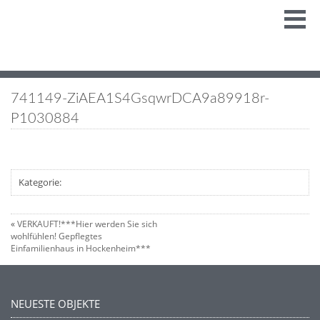
741149-ZiAEA1S4GsqwrDCA9a89918r-
P1030884
Kategorie:
«
VERKAUFT!***Hier werden Sie sich
wohlfühlen! Gepflegtes
Einfamilienhaus in Hockenheim***
NEUESTE OBJEKTE