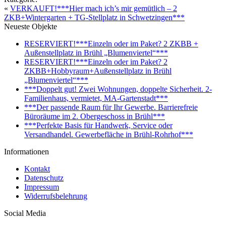
«
VERKAUFT!***Hier mach ich’s mir gemütlich – 2
ZKB+Wintergarten + TG-Stellplatz in Schwetzingen***
Neueste Objekte
RESERVIERT!***Einzeln oder im Paket? 2 ZKBB +
Außenstellplatz in Brühl „Blumenviertel“***
RESERVIERT!***Einzeln oder im Paket? 2
ZKBB+Hobbyraum+Außenstellplatz in Brühl
„Blumenviertel“***
***Doppelt gut! Zwei Wohnungen, doppelte Sicherheit. 2-
Familienhaus, vermietet, MA-Gartenstadt***
***Der passende Raum für Ihr Gewerbe. Barrierefreie
Büroräume im 2. Obergeschoss in Brühl***
***Perfekte Basis für Handwerk, Service oder
Versandhandel. Gewerbefläche in Brühl-Rohrhof***
Informationen
Kontakt
Datenschutz
Impressum
Widerrufsbelehrung
Social Media