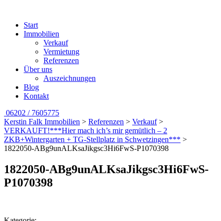
Start
Immobilien
Verkauf
Vermietung
Referenzen
Über uns
Auszeichnungen
Blog
Kontakt
06202 / 7605775
Kerstin Falk Immobilien
>
Referenzen
>
Verkauf
>
VERKAUFT!***Hier mach ich’s mir gemütlich – 2
ZKB+Wintergarten + TG-Stellplatz in Schwetzingen***
>
1822050-ABg9unALKsaJikgsc3Hi6FwS-P1070398
1822050-ABg9unALKsaJikgsc3Hi6FwS-
P1070398
Kategorie: