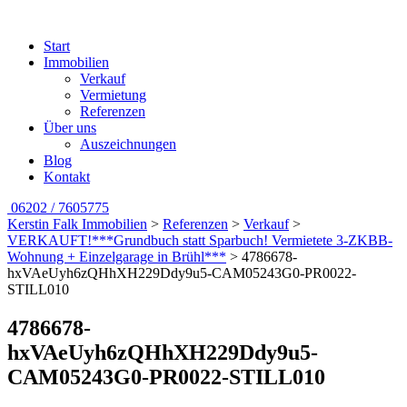
Start
Immobilien
Verkauf
Vermietung
Referenzen
Über uns
Auszeichnungen
Blog
Kontakt
06202 / 7605775
Kerstin Falk Immobilien
>
Referenzen
>
Verkauf
>
VERKAUFT!***Grundbuch statt Sparbuch! Vermietete 3-ZKBB-
Wohnung + Einzelgarage in Brühl***
>
4786678-
hxVAeUyh6zQHhXH229Ddy9u5-CAM05243G0-PR0022-
STILL010
4786678-
hxVAeUyh6zQHhXH229Ddy9u5-
CAM05243G0-PR0022-STILL010