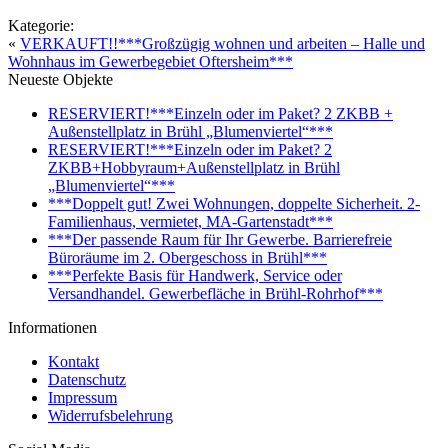
Kategorie:
«
VERKAUFT!!***Großzügig wohnen und arbeiten – Halle und
Wohnhaus im Gewerbegebiet Oftersheim***
Neueste Objekte
RESERVIERT!***Einzeln oder im Paket? 2 ZKBB +
Außenstellplatz in Brühl „Blumenviertel“***
RESERVIERT!***Einzeln oder im Paket? 2
ZKBB+Hobbyraum+Außenstellplatz in Brühl
„Blumenviertel“***
***Doppelt gut! Zwei Wohnungen, doppelte Sicherheit. 2-
Familienhaus, vermietet, MA-Gartenstadt***
***Der passende Raum für Ihr Gewerbe. Barrierefreie
Büroräume im 2. Obergeschoss in Brühl***
***Perfekte Basis für Handwerk, Service oder
Versandhandel. Gewerbefläche in Brühl-Rohrhof***
Informationen
Kontakt
Datenschutz
Impressum
Widerrufsbelehrung