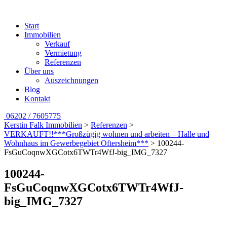
Start
Immobilien
Verkauf
Vermietung
Referenzen
Über uns
Auszeichnungen
Blog
Kontakt
06202 / 7605775
Kerstin Falk Immobilien
>
Referenzen
>
VERKAUFT!!***Großzügig wohnen und arbeiten – Halle und
Wohnhaus im Gewerbegebiet Oftersheim***
>
100244-
FsGuCoqnwXGCotx6TWTr4WfJ-big_IMG_7327
100244-
FsGuCoqnwXGCotx6TWTr4WfJ-
big_IMG_7327