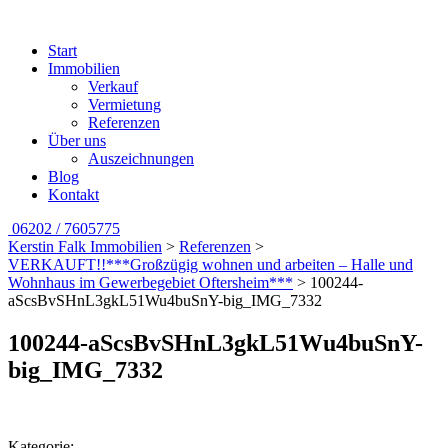
Start
Immobilien
Verkauf
Vermietung
Referenzen
Über uns
Auszeichnungen
Blog
Kontakt
06202 / 7605775
Kerstin Falk Immobilien
>
Referenzen
>
VERKAUFT!!***Großzügig wohnen und arbeiten – Halle und
Wohnhaus im Gewerbegebiet Oftersheim***
>
100244-
aScsBvSHnL3gkL51Wu4buSnY-big_IMG_7332
100244-aScsBvSHnL3gkL51Wu4buSnY-
big_IMG_7332
Kategorie: