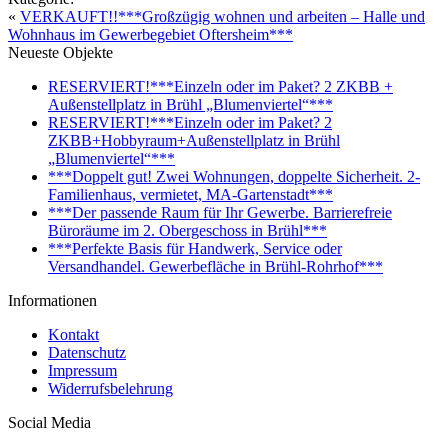
«
VERKAUFT!!***Großzügig wohnen und arbeiten – Halle und
Wohnhaus im Gewerbegebiet Oftersheim***
Neueste Objekte
RESERVIERT!***Einzeln oder im Paket? 2 ZKBB +
Außenstellplatz in Brühl „Blumenviertel“***
RESERVIERT!***Einzeln oder im Paket? 2
ZKBB+Hobbyraum+Außenstellplatz in Brühl
„Blumenviertel“***
***Doppelt gut! Zwei Wohnungen, doppelte Sicherheit. 2-
Familienhaus, vermietet, MA-Gartenstadt***
***Der passende Raum für Ihr Gewerbe. Barrierefreie
Büroräume im 2. Obergeschoss in Brühl***
***Perfekte Basis für Handwerk, Service oder
Versandhandel. Gewerbefläche in Brühl-Rohrhof***
Informationen
Kontakt
Datenschutz
Impressum
Widerrufsbelehrung
Social Media