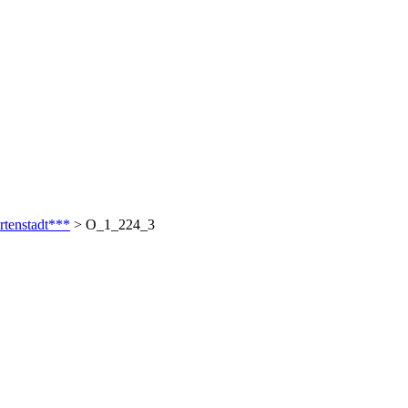
tenstadt***
>
O_1_224_3