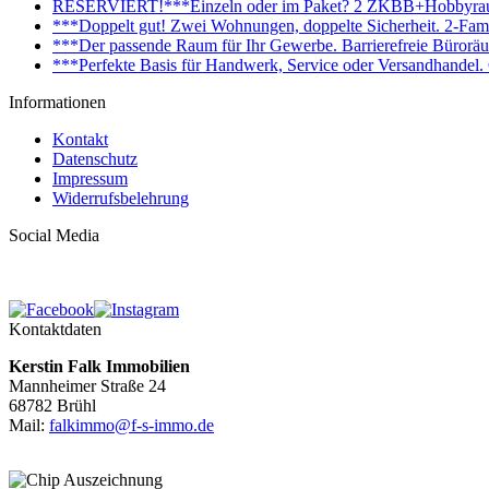
RESERVIERT!***Einzeln oder im Paket? 2 ZKBB+Hobbyraum+
***Doppelt gut! Zwei Wohnungen, doppelte Sicherheit. 2-Fami
***Der passende Raum für Ihr Gewerbe. Barrierefreie Bürorä
***Perfekte Basis für Handwerk, Service oder Versandhandel
Informationen
Kontakt
Datenschutz
Impressum
Widerrufsbelehrung
Social Media
Kontaktdaten
Kerstin Falk Immobilien
Mannheimer Straße 24
68782 Brühl
Mail:
falkimmo@f-s-immo.de