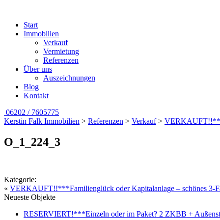
Start
Immobilien
Verkauf
Vermietung
Referenzen
Über uns
Auszeichnungen
Blog
Kontakt
06202 / 7605775
Kerstin Falk Immobilien
>
Referenzen
>
Verkauf
>
VERKAUFT!!***Fa
O_1_224_3
Kategorie:
«
VERKAUFT!!***Familienglück oder Kapitalanlage – schönes 3-F
Neueste Objekte
RESERVIERT!***Einzeln oder im Paket? 2 ZKBB + Außenstell