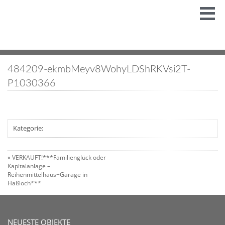
484209-ekmbMeyv8WohyLDShRKVsi2T-
P1030366
Kategorie:
«
VERKAUFT!***Familienglück oder
Kapitalanlage –
Reihenmittelhaus+Garage in
Haßloch***
NEUESTE OBJEKTE