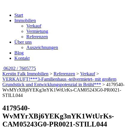
Start
Immobilien
Verkauf
Vermietung
Referenzen
Über uns
Auszeichnungen
Blog
Kontakt
06202 / 7605775
Kerstin Falk Immobilien
>
Referenzen
>
Verkauf
>
VERKAUFT!***3-Familienhaus -teilvermietet- mit großem
Grundstück und Entwicklungspotenzial in Brühl***
>
4179540-
WvMYrXBj6YEKg3nYK1WtUrKs-CAM05243G0-PR0021-
STILL044
4179540-
WvMYrXBj6YEKg3nYK1WtUrKs-
CAM05243G0-PR0021-STILL044