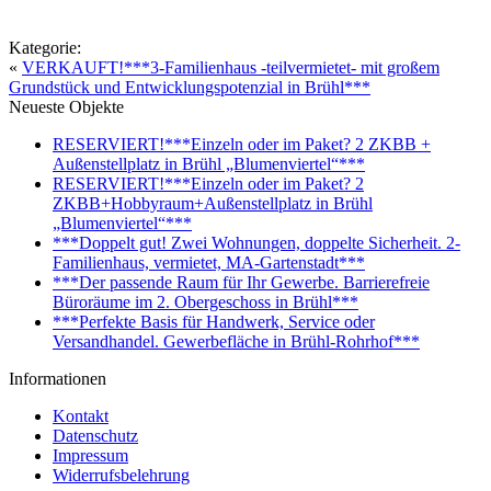
Kategorie:
«
VERKAUFT!***3-Familienhaus -teilvermietet- mit großem
Grundstück und Entwicklungspotenzial in Brühl***
Neueste Objekte
RESERVIERT!***Einzeln oder im Paket? 2 ZKBB +
Außenstellplatz in Brühl „Blumenviertel“***
RESERVIERT!***Einzeln oder im Paket? 2
ZKBB+Hobbyraum+Außenstellplatz in Brühl
„Blumenviertel“***
***Doppelt gut! Zwei Wohnungen, doppelte Sicherheit. 2-
Familienhaus, vermietet, MA-Gartenstadt***
***Der passende Raum für Ihr Gewerbe. Barrierefreie
Büroräume im 2. Obergeschoss in Brühl***
***Perfekte Basis für Handwerk, Service oder
Versandhandel. Gewerbefläche in Brühl-Rohrhof***
Informationen
Kontakt
Datenschutz
Impressum
Widerrufsbelehrung